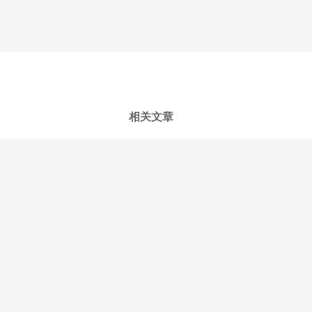
相关文章
PDF图片怎么压缩？PDF图片压缩批量处
PDF文件压缩怎样缩小体积不失画质？PDF文
怎么把PDF文件压缩到规定大小呢？三种好用
PDF文件太大怎么压缩？3种免费方法快
PDF文档怎么压缩到要求大小？支持免