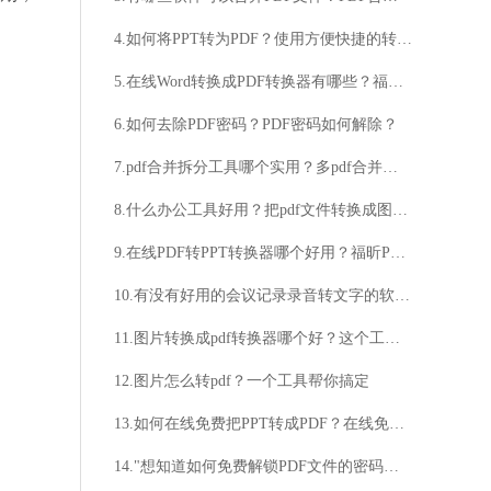
4.如何将PPT转为PDF？使用方便快捷的转换软件
5.在线Word转换成PDF转换器有哪些？福昕PDF365来帮你
6.如何去除PDF密码？PDF密码如何解除？
7.pdf合并拆分工具哪个实用？多pdf合并方法介绍
8.什么办公工具好用？把pdf文件转换成图片方法分享
9.在线PDF转PPT转换器哪个好用？福昕PDF365是不错的选择
10.有没有好用的会议记录录音转文字的软件？你知道哪些能够将会议录音转换成文字的软件？
11.图片转换成pdf转换器哪个好？这个工具你一定要记住
12.图片怎么转pdf？一个工具帮你搞定
13.如何在线免费把PPT转成PDF？在线免费把PPT转成PDF的方法
14."想知道如何免费解锁PDF文件的密码吗？""PDF文件密码忘记了？怎样免费破解密码呢？"