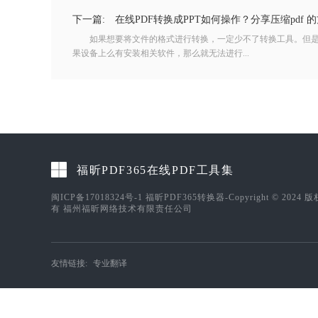
下一篇:
在线PDF转换成PPT如何操作？分享压缩pdf 
如果想要将文件的格式进行转换，一定少不了转换工具。但是
果设备上么有安装相关软件，那么就无法进行...
福昕PDF365在线PDF工具集
闽ICP备17018324号-1
福昕PDF365转换器-Copyright © 2024 
有 福州福昕网络技术有限责任公司
友情链接:
专业翻译