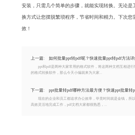
安装，只需几个简单的步骤，就能实现转换。无论是
换方式让您摆脱繁琐程序，节省时间和精力。下次您需要将
效！
上一篇:
如何批量ppt转pdf呢？快速批量ppt转pdf方法
ppt和pdf是两种大家常用的格式软件，将这两种文档互相进
的格式转换软件，那么今天小编就来为大家...
下一篇:
ppt批量转pdf哪种方法最方便？快速ppt批量转
现在的企业和员工都追求办公效率，毕竟时间就是金钱，所以
高效灵活地完成工作，pdf文档大家都很熟悉，...