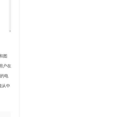
和图
用户在
辑的电
能从中