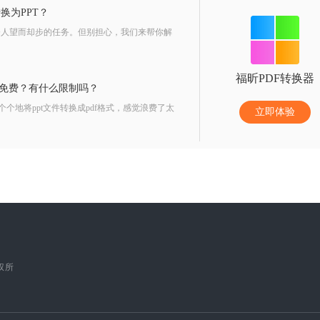
换为PPT？
令人望而却步的任务。但别担心，我们来帮你解
福昕PDF转换器
df免费？有什么限制吗？
个个地将ppt文件转换成pdf格式，感觉浪费了太
立即体验
版权所