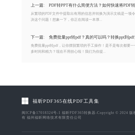
上一篇:
PDF转PPT有什么简便方法？如何快速将PDF转
从繁琐的PDF文件中提取出有用的信息并转换为演示文稿是一项
决这个问题！想象一下，你正在阅读一本厚...
下一篇:
免费批量ppt转pdf？真的可以吗？转换ppt到p
免费批量ppt转pdf，让你摆脱繁琐的手工操作！是不是每次都要一
多时间和精力？现在不用担心啦！我们为你提...
福昕PDF365在线PDF工具集
闽ICP备17018324号-1
福昕PDF365转换器-Copyright © 2024 
有 福州福昕网络技术有限责任公司