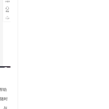
帮助
以随时
。 与