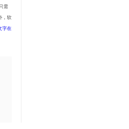
只需
外，软
文字在