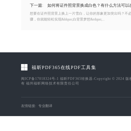
下一篇:
如何将证件照背景换成白色？有什么方法可以
想要在证件照背景上换上一片雪白，让你的形象更加突出吗？不
骤，你就能轻松实现&ldquo;白背景梦想&rdquo;...
福昕PDF365在线PDF工具集
闽ICP备17018324号-1
福昕PDF365转换器-Copyright © 2024 
有 福州福昕网络技术有限责任公司
友情链接:
专业翻译