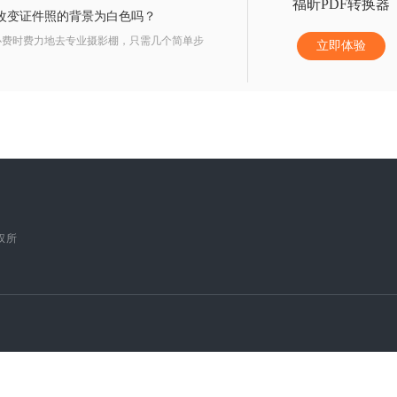
福昕PDF转换器
改变证件照的背景为白色吗？
必费时费力地去专业摄影棚，只需几个简单步
立即体验
版权所