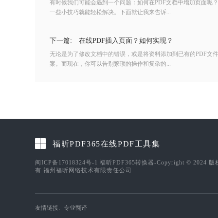
有时候我们可能会遇到一个问题：如何在PDF文档中增加页面呢
一些小技巧就能轻松解决。下面就让我来告诉...
下一篇:
在线PDF插入页面？如何实现？
无论是为了修改文档中的错误，或是将资料添加到已有的PDF文
案。而现在，你可以告别繁琐的操作和复杂的...
福昕PDF365在线PDF工具集
闽ICP备17018324号-1
福昕PDF365转换器-Copyright © 2024 
有 福州福昕网络技术有限责任公司
友情链接:
专业翻译