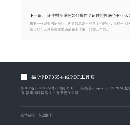
下一篇:
证件照换底色如何操作？证件照换底色有什么
想要一张完美的证件照，但背景总是不满意？别担心，我有一个
技巧吧！无论是在家里还是在工作室，只需几个简...
福昕PDF365在线PDF工具集
闽ICP备17018324号-1
福昕PDF365转换器-Copyright © 2024 
有 福州福昕网络技术有限责任公司
友情链接:
专业翻译