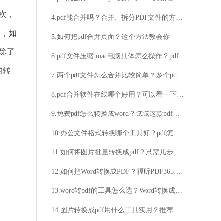
次，
4.pdf能合并吗？合并、拆分PDF文件的方法分享给大家
换，如
5.如何把pdf合并页面？这个方法教会你
除了
6.pdf文件压缩 mac电脑具体怎么操作？pdf免费在线压缩方法推荐
的转
7.两个pdf文件怎么合并比较简单？多个pdf合并步骤介绍
8.pdf合并软件在线哪个好用？可以看一下福昕PDF365
9.免费pdf怎么转换成word？试试这款pdf转word工具
10.办公文件格式转换哪个工具好？pdf怎么转换成图片？
11.如何将图片批量转换成pdf？只需几步就行
12.如何把Word转换成PDF？福昕PDF365可以帮助大家快速进行转换
13.word转pdf的工具怎么选？Word转换成PDF的方法介绍
14.图片转换成pdf用什么工具实用？推荐大家一个图片转pdf方法