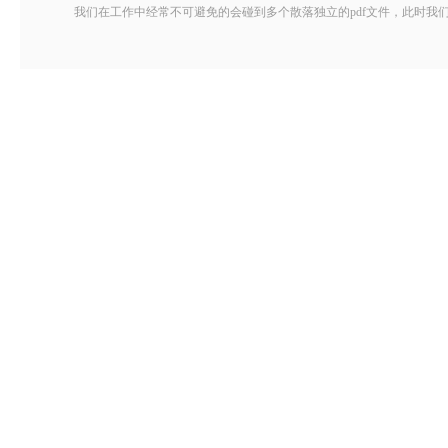
我们在工作中经常不可避免的会碰到多个散落独立的pdf文件，此时我们就