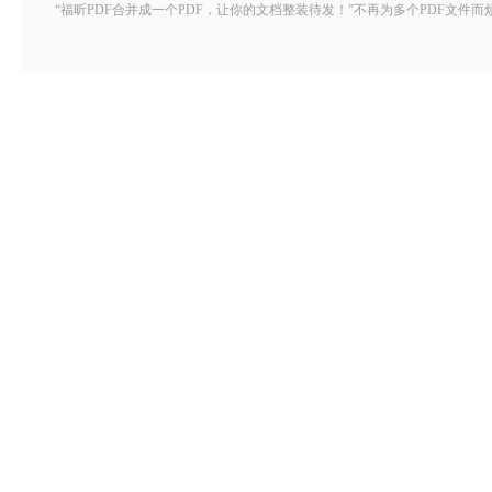
“福昕PDF合并成一个PDF，让你的文档整装待发！”不再为多个PDF文件而