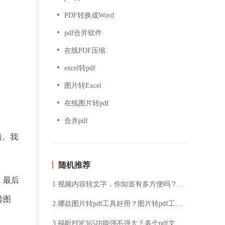
PDF转换成Word
pdf合并软件
在线PDF压缩
excel转pdf
图片转Excel
在线图片转pdf
合并pdf
错。我
随机推荐
！最后
1.视频内容转文字，你知道有多方便吗？想知道如何将视频内容快速转换成文字吗？
转图
2.哪款图片转pdf工具好用？图片转pdf工具强烈推荐这款
3.福昕PDF365功能强不强大？多个pdf文件怎么合并？