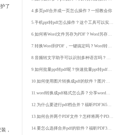
保护了
4.多页pdf合并成一页怎么操作？一招教会你
5.手机ppt转pdf怎么操作？这个工具可以实现ppt转pdf
6.如何将Word文件另存为PDF？Word另存为PDF的步骤是什么？
7.转换Word到PDF，一键搞定吗？Word转PDF，快速高效可靠吗？
8.音频转文字助手可以识别多种语言吗？它的准确率如何？
9.如何批量ppt转pdf呢？快速批量ppt转pdf方法详解
10.如何使用图片转换成pdf的软件？图片转换成pdf的软件用法详解
11.word转换成pdf格式怎么弄？分享word转pdf的快捷方法！
12.为什么要进行pdf档合并？福昕PDF365告诉你
13.如何合并两个PDF文件？怎样将两个PDF文件合并？
14.要怎么选择合并pdf的软件？福昕PDF365方便又实用
安装，