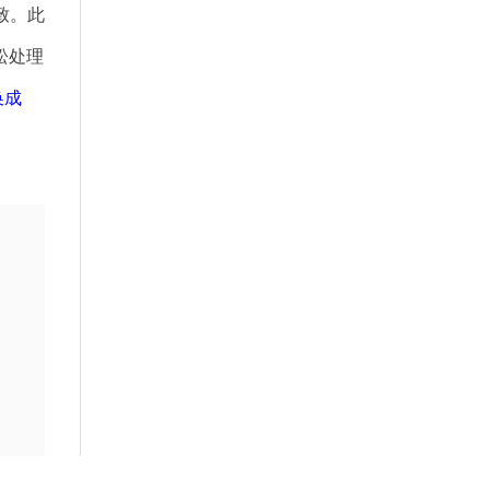
致。此
松处理
换成