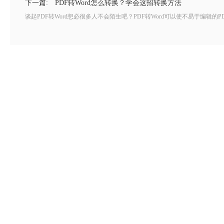
下一篇:
PDF转Word怎么转换？学会这招转换方法
谈起PDF转Word想必很多人不会陌生吧？PDF转Word可以使不易于编辑的P