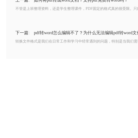
上一篇:
如何将pdf转成word文档？支持pdf免费转word吗？
不管是上班整理资料，还是学生整理课件，PDF固定的格式真的很受限。只
下一篇:
pdf转word怎么编辑不了？为什么无法编辑pdf转word
转换文件格式是我们在日常工作和学习中经常遇到的问题，特别是当我们需要编辑