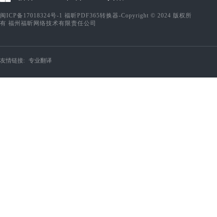
闽ICP备17018324号-1
福昕PDF365转换器-Copyright © 2024 版权所
有 福州福昕网络技术有限责任公司
友情链接:
专业翻译