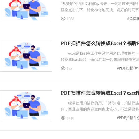
"从繁琐的纸质文档解放出来，一键将PDF扫描
轻松点击几下，转化神奇地完成。说好的时间节
#免费将
1088
PDF扫描件怎么转换成Excel？福昕P
excel是我们在工作中经常用来处理数据的一
转换成Excel呢？下面我们就一起来聊聊操作方
173
PDF扫描件怎
PDF扫描件怎么转换成Excel？exc
经常使用扫描仪的用户们都知道，扫描仪连接
的，而且占用的内存空间也比较小，不过需要将p
1410