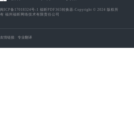
闽ICP备17018324号-1
福昕PDF365转换器-Copyright © 2024 版权所
有 福州福昕网络技术有限责任公司
友情链接:
专业翻译