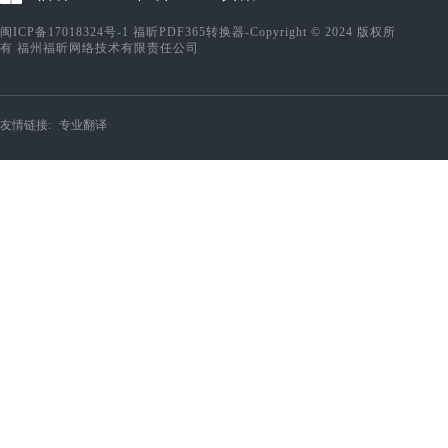
闽ICP备17018324号-1
福昕PDF365转换器-Copyright © 2024 版权所
有 福州福昕网络技术有限责任公司
友情链接:
专业翻译