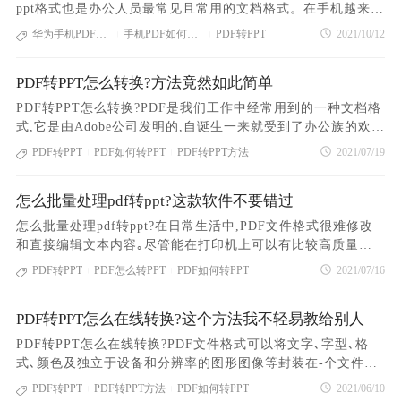
PDF如何转ppt的方法 1、首先需要我们浏览器中搜索“福
ppt格式也是办公人员最常见且常用的文档格式。在手机越来越
多的工具中，建议大家选择福昕pdf365。
要把不同的文件转换成相同的文件，今天给大家介绍一个新的
昕官网”，在官网中下载福昕PDF转换器，然后安装。 2、
智能化发展的今天，人们对办公文档的操作已经不再仅依靠电
华为手机PDF如何转PPT
手机PDF如何转PPT
PDF转PPT
2021/10/12
软件福昕PDF365，可以把不同的文件进行转换，以上就是关
|
|
下载完成后需要我们打开软件，找到“PDF转PPT”功能，把需
脑，借助智能手机也能完成文档的整理编辑，甚至文档之间的
于pdf转ppt怎么转的全部介绍内容，希
要转换的文件拖拽到软件的界面中去，这里支持文件的批量转
转换。华为手机是国产手机品牌中最高端的一种，在文档转换
换。 3、添加好需要转换的文件后，在软件右侧设置转换
PDF转PPT怎么转换?方法竟然如此简单
上，华为手机怎么操作？今天就让福昕PDF365为大家介绍华
格式，点击转换按钮。 4、转换完成，这时你就可以看到P
为手机pdf如何转ppt的步骤。 华为手机pdf如何转ppt的步
PDF转PPT怎么转换?PDF是我们工作中经常用到的一种文档格
DF格式的文件变成PPT了，之后你就可以任意编辑了。 pd
骤 1、在华为手机的应用市场搜索“PDF转换器”然后找到对
式,它是由Adobe公司发明的,自诞生一来就受到了办公族的欢
f和ppt的区别 1.PDF的兼容性会比PPT要好，目前大多数浏
应的转换工具。 2、转换工具安装后，打开转换工具，
迎｡PDF具有不容易更改格式的优势,但是这一点有时也是很麻
PDF转PPT
PDF如何转PPT
PDF转PPT方法
2021/07/19
览器都支持直接打开PDF文件阅览，而PPT需要Microsfot Pow
|
|
在“PDF转换”的页面点击“PDF转换PPT”选项。 3、在添加
烦的,比如一些我们希望转换为可编辑的PPT格式的PDF文档,该
erPoint软件才能打开。 2.因为PDF自带字体资源，所以它
文件的页面找到需要转换的PDF文件，然后点击文件名称。
如何转换?PDF转PPT有什么好方法吗?PDF格式转换为PPT的
在其它的设备上打开基本都能保持一样的效果，而PPT却有可
4、这时会出现一个确定转换的页面，在此校对一下转换的
怎么批量处理pdf转ppt?这款软件不要错过
内容比较复杂,简单的复制粘贴就无法实现转换｡一定要借助专
能因为Microsfot PowerPoint软件版本的问题或者系统字体缺
文件是否正确。 5、等待几秒转换完成后会出现一个查看
业的PDF转换工具才行,下面小编为大家介绍福昕PDF365客户
怎么批量处理pdf转ppt?在日常生活中,PDF文件格式很难修改
失而造成排版错乱、字体无法识别等问题，所以在打印前都习
文档的页面。在此点击查看文档就可以查看和转换后的文件
端是怎么实现PDF转PPT的吧｡工具:福昕PDF365客户端1､打开
和直接编辑文本内容｡尽管能在打印机上可以有比较高质量的
惯将文档转换成PDF格式 3.相对来说PPT的文件会比较
了。华为手机pdf如何转ppt pdf转换成ppt的方法 pdf转
PDF365官网,点击【PDF转换器】,跳转页面后点击下载福昕PD
打印效果,但在我们的日常工作报告中,PDF就不是那么方便了,
大，而PDF文件会更小一些，所以PDF更易于分享和传播。
PDF转PPT
PDF怎么转PPT
PDF如何转PPT
2021/07/16
换成ppt的方法很多，可以在手机上操作，也可以在电脑上操
|
|
F365客户端,然后将下载好的软件安装后打开｡2､打开软件后可
所以我们经常用ppt幻灯片做各种工作报告,但网上的百度文库､
4.PPT拥有更丰富的表现力非常适合作为项目或产品的展示
作。这里介绍一些在电脑上操作的方法： 1、第一个方
以看到初始页有很多的功能,点击页面上的【PDF转PPT】功能,
百度知道等信息大多是PDF文件,所以我们经常用ppt幻灯片做
演讲，而PDF提供更多的是批注、签章、填表等一些复杂的应
法：使用pdf转换器 首先需要在电脑端下载pdf转换器（网
然后把需要转换的PDF文档选中后上传｡3､当PDF文件被上传到
PDF转PPT怎么在线转换?这个方法我不轻易教给别人
各种工作报告｡但pdf文件不能直接引用和复制粘贴,因此我们有
用。PDF如何转ppt ppt有什么优势 1.为便于演示，PPT
上的pdf转换器很多，这里小编推荐福昕PDF365），然后打开
软件之后,设置转换后文件的保存目录,然后点击【立即转换】,
必要将pdf转换为ppt格式｡要将pdf转换为ppt文件,首先要确定p
每页的内容往往都是经过删减后的重点，浓缩的精华。加上图
PDF转PPT怎么在线转换?PDF文件格式可以将文字､字型､格
pdf转换器，在主界面中选择【PDF转文件】功能，点击进入转
稍等几秒即可完成文件转换｡PDF转PPT怎么转换?以上就是使
df文件的源文件｡如果确定源文件是可以进行转换的,那么按照
片、图表甚至音乐、视频辅助，阅读起来更轻松，满足了信息
式､颜色及独立于设备和分辨率的图形图像等封装在-个文件中｡
换页面。 在转换页面，我们可以选择直接点击【添加文
用福昕PDF365客户端将PDF转换成PPT格式的方法教程了,大
下面的具体步骤进行操作就可以啦｡工具:PDF转换器——福昕P
时代人们对于阅读内容的要求。 2.在 PPT 中，可加入图
文件还可以包含超文本链接､声諳和动态影像等电子信息,支持
件】按键来添加文件，或者直接把要转换的文件拖进文件转换
PDF转PPT
PDF转PPT方法
PDF如何转PPT
2021/06/10
家还可以使用这款软件进行PDF合并､PDF转Word､
|
|
DF365客户端福昕PDF365客户端是一款专业的PDF转换器,拥
片、音乐、 视频让内容更丰富多彩，也可用设计得漂亮的版式
特长文件,集成度和安全可靠性都较高｡PDF的这些功能导致PD