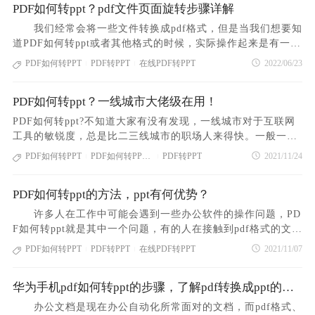
面管理”，点击“水印”，选择“全部移除”。有时候一键去除发现
PDF如何转ppt？pdf文件页面旋转步骤详解
软件提示“没有找到任何水印”，那该怎么办呢？解决方法：点
我们经常会将一些文件转换成pdf格式，但是当我们想要知
击“编辑--编辑对象--全部”，然后选中水印，去除即可。PS：
道PDF如何转ppt或者其他格式的时候，实际操作起来是有一些
选择水印时要注意，不要把正文的文字也一并选中去除掉哦。
困难的。但是如果我们可以利用福昕pdf365提供的帮助，我们
PDF如何转PPT
PDF转PPT
在线PDF转PPT
2022/06/23
ppt是一款大家经常使用的办公软件，很多朋友想知道pdf
|
|
就会放心很多。 PDF如何转ppt 1、运行福昕pdf365，
如何转ppt格式，对于这种情况，大家应该用软件来转换，以上
选择【PDF转其他】功能，然后点击【PDF转PPT】。 2、
介绍的pdf转ppt方法是很好用的，大家可以下载福昕PDF365。
PDF如何转ppt？一线城市大佬级在用！
接着点击【添加PDF文件】将需要转换成 PPT的PDF文件添加
到软件中，软件还支持批量添加和转换。 3、稍等一会
PDF如何转ppt?不知道大家有没有发现，一线城市对于互联网
儿，软件状态变成“打开文件”就表示转换成功。就可以在文件
工具的敏锐度，总是比二三线城市的职场人来得快。一般一个
夹里面查看pdf转ppt效果了。 pdf文件页面旋转步骤详解
热门工具会先在一线城市推广开来，然后蔓延到二三线小城
PDF如何转PPT
PDF如何转PPT方法
PDF转PPT
2021/11/24
|
|
1、双击打开福昕PDF365，点击软件右上角的“未登录”登陆
市。所以了解一线城市或者大企业的高管都在用什么提效工
账号； 2、点击文件-打开，选择打开您需要处理的PDF文
具，对我们平时提高工作效率也有很好指导作用。现在越来越
件； 3、点击“页面管理-旋转页面给”或者点击左边的“页面
PDF如何转ppt的方法，ppt有何优势？
多人使用PDF文件，把PDF文件转成PPT也是一种刚需的功
缩率图”，鼠标右键需要处理的功页面，选择“旋转页面”；
能。PDF如何转ppt?而在北上广深一代，很多职场人都在用一
许多人在工作中可能会遇到一些办公软件的操作问题，PD
4、在弹出的页面中可以选择旋转方向(顺时针90度、逆时针90
款叫做福昕PDF365的网站工具。一起俩看看具体教程。第一
F如何转ppt就是其中一个问题，有的人在接触到pdf格式的文件
度或180度)，页面范围(可以自定义也可以选择奇数或偶数页面
步：打开在线PDF转换平台——pdf365.cn第二步：点击“PDF
的时候，不知道如何操作，问其他同事，有感觉麻烦人家，而
PDF如何转PPT
PDF转PPT
在线PDF转PPT
2021/11/07
以及横向或纵向的页面)，选择完单页后点击确定； 5、点
|
|
转PPT”，进入PDF文件上传页面，选择需要转换的PDF文件。
因为这些因素阻止了大家的工作效率，影响到大家的正常下
击确定后，即可得到正常的PDF文件； 6、在进行完以上操
第三步：文件上传完成之后，点击“开始转换”，即可完成在线
班，在市场中有很多pdf转化器，小编推荐大家使用福昕PDF36
作后不要忘了一个重要的操作，那就是保存PDF文件，点击“文
PDF转PPT。第四步：点击“下载”即可得到在线PDF转PPT之
华为手机pdf如何转ppt的步骤，了解pdf转换成ppt的方法有哪些
5转换器，小编从一开始上班就一直在使用，非常好用，如果
件-保存”。 以上就是关于PDF如何转ppt的相关内容，选对
后的文件。我们可以使用PDF365网站，编辑转换各式各样的P
你有这个问题，不妨来听小编下面分析分析。PDF如何转ppt
办公文档是现在办公自动化所常面对的文档，而pdf格式、
工具能够为我们节省很多时间，提高我们的工作效率等。在众
DF文件，文件的种类也繁多，如果我们要综合文件内容，就需