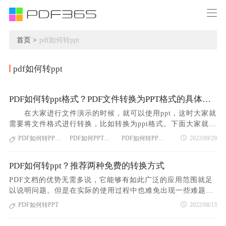
首页 >
pdf如何转ppt
pdf如何转ppt
PDF如何转ppt格式？PDF文件转换为PPT格式的具体方法
在大家进行文件演示的时候，就可以使用ppt，这时大家就
需要将文件格式进行转换，比如转换为ppt格式。下面大家就和
小编一起来了解PDF如何转ppt格式，PDF文件转换为PPT格式
PDF如何转PPT格式
PDF如何PPT格式步骤
PDF如何转PPT格式方法
2022/09/29
|
|
的具体方法。 PDF如何转ppt PDF如何转ppt格式
1、搜索下载福昕PDF365，安装好后打开，进入首页，在左边
PDF如何转ppt？推荐两种免费的转换方式
找到“PDF处理”然后来到右边，选择“PDF转PPT” 2、在弹
出的界面中将文件拖入添加进去，在列表中可以看到文件的具
PDF文档的优势无需多说，它能够有如此广泛的应用范围就足
体信息，如果需要转换其中的几页内容，可以输入具体的页数
以说明问题。但是在实际的使用过程中也难免出现一些难题，
范围，最后在下面选择输出格式，pptx或者是ppt，然后选择路
例如更改它的格式。下文福昕pdf365会为大家做解答，PDF如
PDF如何转PPT
2022/08/13
径保存，最后点击开始转换即可。 PDF如何转ppt pdf
何转ppt？建议大家来学习一下。
文档怎么去水印 用福昕PDF365打开文件，点击导航栏“页