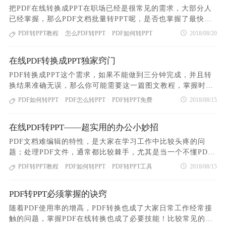
四步：转换成功后，点击“下载”按钮，即可拿到转换后的文
PT，如果您只是偶尔使用或者当下非常着急把PDF转换成PP
费在线转换服务。PPT文件转换完成后，单击“立即下载”将其
把PDF在线转换成PPT在职场已经是很常见的需求，大部分人
档； 以上就是小编分享的在线PDF转PPT的方法，无需下载安
T，那么建议使用在线PDF转换成PPT，无需下载安装，线上处
下载到您的计算机并保存。 以上就是福昕PDF365为大家
已经掌握，那么PDF文档批量转PPT呢，是否也掌握了最快速
装软件即可轻松实现，希望小编的分享可以帮助到大家解决工
理，方便快捷。一起来了解下具体操作步骤吧~ 第一步：打开
介绍的关于华为手机pdf如何转ppt的相关内容。其实现在随着
正确的方法？还没掌握的朋友不着急，看完这篇干货就足够了
PDF转PPT教程
怎么PDF转PPT
PDF如何转PPT
2018/08/20
作与学习中的需求。或许你还想了解在线PPT转PDF、PDF转
|
|
在线PDF编辑转换平台：pdf365； 第二步：点击“PDF转PPT
手机越来越智能化，功能越来越多，人们对手机的使用和依赖
~~~一起看看PDF文档批量转PPT的操作步骤~1、首先访问PD
换成Word~~
选项”，进入PDF文件上传页面，选择需要转换的PDF文件；
也是与日俱增，华为手机作为国产手机的领军品牌，在手机功
F在线转换平台，pdf365.cn；2、点击“PDF转PPT”图标，进入
第三步：文件上传完成之后，点击“开始转换”，即可完成在线
在线PDF转换成PPT独家窍门
能的开发上也是越做越好，相信将来手机与其他电子文档的交
PDF文档上传页面，将需要转换的PDF文档添加到转换窗口
PDF转换成Word操作； 第四步：点击“下载”即可得到转换之
互也会越来越紧密。
中；3、点击“开始转换”按钮，即可实现在线PDF转换成PPT；
PDF转换成PPT这个需求，如果不能做到三分钟完成，并且转
后的文件。 在线PDF转换成PPT操作就这么简单，学会了吗？
4、转换成功后，点击“下载”按钮，即可拿到转换后的文档；这
换结果准确无误，那么你可能需要这一篇图文教程，掌握时下
网站还支持其它PDF转换操作，例如在线PDF转换成Word，PP
就是在线完成PDF文档批量转PPT的最佳办法，如果想要将PD
在线PDF转换成PPT的独家窍门！1、首先访问PDF在线转换平
PDF如何转PPT
PDF怎么转PPT
PDF转PPT免费
2018/08/15
T转换成PDF，PDF在线合并，压缩等一系列PDF文档处理操
|
|
F文件转换成其他文件，同样的方法，PDF365网站都可以轻松
台，pdf365.cn；2、点击“PDF转PPT”图标，进入PDF文档上
作，可谓是一站式PDF解决方案平台哦，赶紧收集起来，以备
实现。查看帮助中心的其他教程吧~~~
传页面，将需要转换的PDF文档添加到转换窗口中；3、点
不时之需吧。
在线PDF转PPT——超实用的办公小妙招
击“开始转换”按钮，即可实现在线PDF转换成PPT；4、转换成
功后，点击“下载”按钮，即可拿到转换后的文档；以上就是PD
PDF文档难编辑的特性，是大家在学习工作中比较头疼的问
F转换成PPT的技巧，记下这个操作，从此以后三分钟搞定在线
题；处理PDF文件，通常都比较棘手，尤其是当一个不懂PDF
PDF转PPT，还能轻松完成其他PDF在线转换问题！
这个特性的Boss，突然发来一个PDF格式的幻灯片，要求修改
PDF转PPT教程
PDF如何转PPT
PDF转PPT工具
2018/08/15
|
|
其中的某个数据，明天就要给到他。这时候，你打算按照原版
样式加班给他排一个PPT出来？那不如跟小编一起来学习在线P
PDF转PPT必须掌握的诀窍
DF转PPT的办法，帮你轻松搞定这个问题。 1、访问在线PDF
转换平台——pdf365.cn2、点击“PDF转PPT”图标，进入PDF
随着PDF使用率的增高，PDF转换也成了大家日常工作经常接
文档上传页面，将需要转换的PDF文档添加到转换窗口中；3、
触的问题，掌握PDF在线转换也成了必要技能！比较常见的就