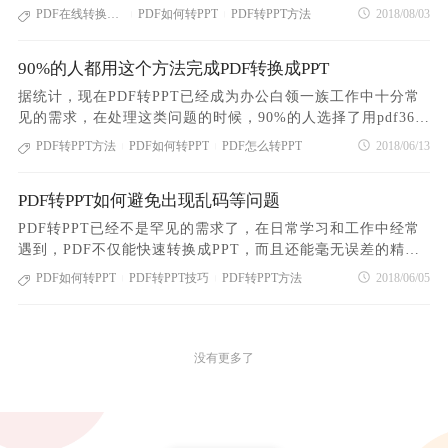
点击“开始转换”按钮，即可实现在线PDF转PPT； 4、转换成
是PDF转PPT，还不会转换诀窍的赶紧看完这篇吧~~~~操作步
PDF在线转换技巧
PDF如何转PPT
PDF转PPT方法
2018/08/03
|
|
功后，点击“下载”按钮，即可拿到转换后的文档； 只要四步，
骤很简单。1、打开 pdf在线转换www.pdf365.cn2、点击“PDF
即可完成在线PDF转PPT的操作，是不是非常简单？其实大家
转PPT”图标，进入PDF文档上传页面，将需要转换的PDF文档
可以收藏这个在线PDF转换平台，有关PDF格式转换的操作，
90%的人都用这个方法完成PDF转换成PPT
添加到转换窗口中；3、点击“开始转换”按钮，即可实现在线P
都可以在这里完成！
DF转换成PPT；4、转换成功后，点击“下载”按钮，即可拿到
据统计，现在PDF转PPT已经成为办公白领一族工作中十分常
转换后的文档；迅速学起来吧~~~更多pdf在线转换技巧，欢迎
见的需求，在处理这类问题的时候，90%的人选择了用pdf365
浏览【帮助中心】其他教程~~~
网站解决pdf在线转换问题，原因是：1、无需下载；2、操作
PDF转PPT方法
PDF如何转PPT
PDF怎么转PPT
2018/06/13
|
|
简单；3、功能齐全；4、转换准确~今天小编就让大家看一看
到底多方便快捷~以下就是PDF转换成PPT的操作步骤！1、打
PDF转PPT如何避免出现乱码等问题
开pdf在线转换平台pdf365.cn网站；2、点击“PDF转PPT”图
标，进入PDF文档上传页面，将需要转换的PDF文档添加到转
PDF转PPT已经不是罕见的需求了，在日常学习和工作中经常
换窗口中； 3、点击“开始转换”按钮，即可实现在线PDF转换
遇到，PDF不仅能快速转换成PPT，而且还能毫无误差的精准
成PPT；4、转换成功后，点击“下载”按钮，即可拿到转换后的
转换，如果你还不知道这个方法，就太out了！今天介绍的就是
PDF如何转PPT
PDF转PPT技巧
PDF转PPT方法
2018/06/05
|
|
文档；打开pdf365在线转换平台，任何pdf在线转换问题，只
当下最好用的在线PDF转PPT的方法，赶紧收藏~~~1、首先开
需要四个步骤就可以轻松完成，这就是为什么大家都选择pdf3
pdf在线转换平台www.pdf365.cn，或者百度搜索PDF365；2、
65的原因~赶紧收藏网站吧！
点击“PDF转PPT”图标，进入PDF文档上传页面，将需要转换
的PDF文档添加到转换窗口中；3、点击“开始转换”按钮，即可
没有更多了
实现在线PDF转换成PPT；4、转换成功后，点击“下载”按钮，
即可拿到转换后的文档；不少用户反馈，快速、高效且零误
差！这是目前最通用、最便捷、最安全、最准确的转换方法，
迅速get起来！