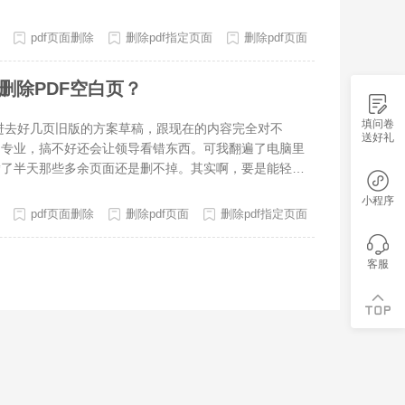
是要怎么操作呢？别担心，今天小编针对这个问题整理了
是怎么操作的吧
pdf页面删除
删除pdf指定页面
删除pdf页面
删除PDF空白页？
填问卷
去好几页旧版的方案草稿，跟现在的内容完全对不
送好礼
不专业，搞不好还会让领导看错东西。可我翻遍了电脑里
腾了半天那些多余页面还是删不掉。其实啊，要是能轻松
晰，汇报的时候也能更顺畅。今天我就给大家整理了三种
小程序
么操作，以后整
pdf页面删除
删除pdf页面
删除pdf指定页面
客服