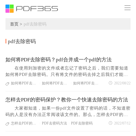
首页 >
pdf去除密码
pdf去除密码
如何将PDF去除密码？pdf合并成一个pdf的方法
在使用到加密的文件或者忘记了密码之后，我们需要知道
如何将PDF去除密码。只有将文件的密码去掉之后我们才能进
行下一步的操作，使用福昕pdf365就可以解决很多的文件处理
如何将PDF去除密码
如何将PDF去除密码方法
如何将PDF去除密码技巧
2022/08/22
|
|
方面的问题。 如何将PDF去除密码 第一步：在【pdf操
作】中找到【pdf解除密码】 打开福昕pdf365工具，首页
怎样去PDF的密码保护？教你一个快速去除密码的方法
显示的是【pdf转换】的页面，大家可以大致点击浏览一下，然
后在【pdf操作】中找到【pdf解除密码】，文件可以拖拽添加
大家都知道，如果一份pdf文件设置了密码的话，不知道密
或者点击图标添加。批量添加文件的朋友建议采用拖拽的方
码的人是没有办法正常阅读该文件的。那么，怎样去PDF的密
式，这样操作起来比较方便，效率也比较高。 第二步：设
码保护呢？下面就是小编整理出来的pdf去密码方法，希望可以
怎样去PDF的密码保护
PDF去密码方法
PDF去除密码
2022/07/12
|
|
置输出文件的保存位置，去除密码保护 可以看到【输出目
帮到大家！ 怎样去PDF的密码保护？ 解决问题：
录】可以选择原文件目录和自定义，大家根据操作的便捷性进
每次打开pdf文档都需要输入密码的话，真的很麻烦，万一不小