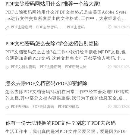
行选择即可，然后点击【开始转换】按钮，当看到“转换完
PDF去除密码网站用什么?推荐一个给大家!
心把密码给忘了，这份文件就很难打开来使用了。所以，还是
成”的窗口时，说明pdf文件的密码保护已经去除了，文件会
建议大家把密码去掉再用的。那么，密码怎么去呢？ 其
PDF去除密码网站用什么?PDF文档格式是由美国Adobe Syste
以“xxx已解除密码”的名称保存在【输出目录】当中，该文件
实，想要去掉pdf文件的密码保护设置非常简单，只要借助一个
ms进行文件交换所发展出的文件格式｡工作中，大家经常会接
可以正常使用。 pdf合并成一个pdf的方法 1､首先，用
靠谱的拥有去密码功能的软件就行了，下面是小编以福昕pdf3
触到PDF格式的文件，因为pdf有特殊的加密系统，为了保证文
PDF去除密码
PDF去除密码网站
PDF去密码
2021/09/28
户打开福昕pdf365，将需要合并成一个 PDF 文档的多个 PDF
|
|
65为例分享的去密码保护操作步骤，希望对大家有用。怎样去
档的安全性，在发送pdf文件前，很多人会选择给PDF文档设置
导入进来｡ 2､然后，点击选择【PDF合并】 3､再单击
PDF的密码保护 操作步骤分享： 1、喜欢用客户端的，
密码。可是PDF文件加密后，如果需要再打开需要文档就需要
需要合并的 PDF ，在其上方的工具栏中，点击插入页面到 PD
可以下载福昕pdf365软件之后打开；不方便用客户端的，可以
PDF文档密码怎么去除?学会这招告别烦恼
输入密码，对于过了加密有效期，还要反复输入密码使用起来
F 文件中。 4､或者，你也可以点击菜单栏中的页面管理，
使用网页版或手机浏览器版。 2、进入福昕pdf365平台，
带来一定的不方便。为了能让我们便捷地自由打开pdf文件，我
PDF文档密码怎么去除?在工作中我们经常接收到PDF文档,也
在其功能栏中点击插入，再从插入子菜单中选择需要合并的 P
找到文档处理功能页面下方的“pdf去密码”。 3、进入pdf去
们需要下载PDF编辑工具去除密码，或者使用在线pdf去密码的
会遇到加密的PDF文档,这种文档每次打开都要输入密码,十分
DF 并进行排列｡ 5､接下来，在弹出来的插入页面的设置
密码页面，点击选择上传文件，将需要去除密码的pdf文件传到
平台来使用下，那什么网站好用呢？今天就给大家介绍一个方
的麻烦｡其实是这只是作者为了保护文档信息安全而已,如果想
中，用户设置需要合并的 PDF 具体的展现位置，设置完成
PDF文档去密码
PDF去除密码
PDF密码去除
2021/01/28
平台上。 4、点击开始去除密码，输入PDF密码后，等待数
|
|
法,可以很容易地破解这些限制｡工具:PDF在线转换网站--PDF3
要把PDF文档密码去掉该怎么做呢?在知道文档密码的情况下,
后，点击确定按钮｡ 6､最后，将多个 PDF 合并成一个 PDF
秒时间，密码就能成功去除。怎样去PDF的密码保护 注
651､步骤一,打开浏览器搜索PDF365官网,进入首页后,将鼠标
我们可以通过福昕PDF365客户端来解决这个问题,下面就把详
文档了，就点击界面左上方的保存按钮进行保存即可｡ 以
意：PDF去密码并非破解密码，去除密码需要您拥有文档密
光标移至【所有工具】,找到并点击【PDF去密码】进入相关界
怎么去除PDF文档密码?PDF加密解除
细的操作步骤分享给大家｡使用软件:福昕PDF365客户端1､打开
上就是关于如何将PDF去密码的相关内容，去除密码的时候可
码，去密码后的PDF文档打开无需输入密码。 另外，福昕p
面｡2､步骤二,待网页界面跳转后,点击【选择文件】,在弹出的
PDF365官网,点击首页右上角的【下载客户端】按钮,把福昕P
以用到福昕pdf365，每一个文件的处理都可以用到这个工具，
怎么去除PDF文档密码?我们在日常工作中经常会处理PDF格式
df365支持批量去密码操作，如果你的文件都有设置密码的
窗口中选中您需要去密码的文件,可按住Ctrl键进行批量选择,然
DF365客户端下载下来,然后根据安装步骤进行安装,双击打开
使用性是非常高的。
的文档,其中部分文档内容很重要,我们为了保护信息安全,通常
话，可以分成10个一组上传到平台上进行去密码操作，速度非
后点击【打开】进行上传｡3､步骤三,文件上传完成后,输入文件
软件即可开始使用｡2､打开软件页面后,点击左侧的【文档处
会进行PDF文档加密保护｡但有时自己经常使用这个PDF文档,
常快，不会让你失望的。 怎样去PDF的密码保护？小编已
PDF去密码
PDF去除密码
PDF加密解除
2020/12/28
的密码,然后点击【开始去除】｡仅需几秒后,即可去除完成,点
|
|
理】,找到【PDF去密码】模块,点击该模块进入网页,点击页面
就算自己记得密码,但是每次输入密码实在太麻烦,怎么才能把
经把PDF在线去密码方法介绍给你了，如果你刚好需要去掉文
击【下载】进行已去密
中的【选择文件】,然后上传需要去密码的PDF文件｡3､文件上
设置的密码去除掉呢?去除PDF文档密码应该用什么软件呢?下
件密码的话，可以用小编的方法试一试，操作特别简单，保你
传成功后,在弹窗中输入文档密码,点击【确定】,然后点击【开
你有一份无法转换的PDF文件？别忘了PDF去密码
面小编就跟大家分享一个在线去除PDF密码的方法｡使用工具:P
看了就会！
始去除】,密码去除后点击【下载】将文档保存｡PDF文档密码
DF365官方网站1､搜索找到PDF365官方网站,点击进入首页后,
生活工作中，我们真的是对PDF文件又爱又恨，爱是因为PDF
怎么去除?上述就是把PDF文档密码去除的过程啦,不知道大家