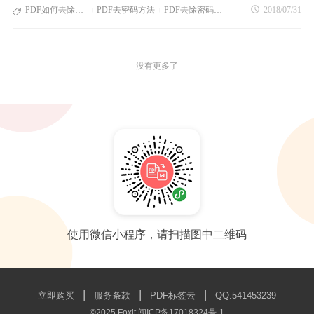
就有一个去除密码的功能，拯救了一波记不住密码的你们哦。
一遍密码，比较麻烦。这时候就需要一个简单快捷的PDF去密
PDF如何去除密码
PDF去密码方法
PDF去除密码教程
2018/07/31
|
|
码技巧，怎么做呢，一起来看一看吧。1.首先我们需要打开PD
F在线转换平台——PDF365.cn2.选择“PDF去密码”功能，进入
PDF文件上传页面，选择需要上传的文件3.文件上传完毕，输
入密码4.输完密码之后，就可以点击“开始去除”5.最后下载去
没有更多了
除密码之后的文件。这样，PDF去除密码的工作就完成了，步
骤简单，耗用时间少，赶紧收藏~
使用微信小程序，请扫描图中二维码
|
|
|
立即购买
服务条款
PDF标签云
QQ:541453239
©2025 Foxit
闽ICP备17018324号-1