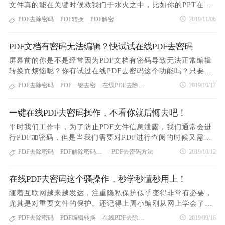
从导航栏【所有工具】的展开功能中找到【文档处理】一栏,点
文件真的能在关键时候救我们于水火之中，比如你的PPT在公
学会了吗?如果大家需要进行PDF在线去密码,也可以在PDF365
击下方的【PDF去密码】｡2､跳转页面后点击页面中间的【选
司电脑上打不开，或者是Excel打开以后一堆乱码，这时候将文
PDF去除密码
PDF转换
PDF解密
2019/11/06
官网首页进行操作哦｡
|
|
择文件】按钮,打开上传文件的弹窗,找到去除密码的PDF文档,
件转换成PDF格式，就能轻易打开。 那这么方便的文件格式，
单击选中后点击【打开】进行上传,也可用鼠标直接将文档拖拽
我们为什么要恨？当然是因为难以编辑的特点啦，只能用专门
到页面上来｡3､当PDF文档上传成功后,会看到一个输入文档密
PDF文档有密码无法编辑？快试试在线PDF去密码
的PDF编辑器，或者转换成可编辑的Word或者Excel格式来编
码的输入框,请在框内输入文档的密码,点击【确定】,然后点击
辑。但是我相信大家都遇到过PDF文件无法转换的情况吧，这
屏幕前的你是不是经常因为PDF文档有密码导致无法正常编辑
【开始去除】,等密码去除完成后点击下载将文档保存到电脑
是为什么呢？当然是因为PDF文档本身有密码存在，除非用PD
转换而烦恼呢？你有试过在线PDF去密码这个功能吗？只要上
中｡怎么去除PDF文档密码?以上就是使用PDF365官方网站给P
F去密码将文档密码取消，否则PDF这种严谨文档格式是不允
传文件输入密码就可以完成PDF一键去密，轻松帮你解决PDF
PDF去除密码
PDF一键去密
在线PDF去除密码
2019/10/17
DF文档在线去除密码的方法教程啦｡了解更多实用的PDF在线
|
|
许被转换的。 那么怎样才能使用PDF去密码这个功能呢？超简
无法编辑转换的烦恼。 快来跟我学学怎么在线PDF去密码吧！
处理教程,欢迎持续关注PDF365官方
单，四步就搞定，快跟着小编来学习一下吧~ 首先，打开PDF
首先我们需要打开PDF在线编辑平台：PDF365 接着选择“PDF
在线转换平台：PDF365 选择“PDF去密码”，上传PDF文件 输
一键在线PDF去密码操作，不看你就后悔去吧！
去密码”，上传需要在线PDF去密码的文件 然后输入PDF文件
入PDF文件密码，点击“确定”点击“开始去除”完成PDF去密码
的密码，点击“开始去除”即可完成在线PDF去密码操作 最后只
平时我们工作中，为了防止PDF文件信息泄露，我们通常会进
最后只要点击“下载”，就能够获得一份没有密码的PDF文件 怎
要点击“下载”按钮即可获得没有密码的PDF文档 这个在线PDF
行PDF加密码，但是当我们需要对PDF进行查阅的时候又需要
么样，这个PDF去密码操作很简单吧？以后如果PDF文件无法
去密码操作虽然简单，但却是工作上必须掌握的技巧。但是千
进行在线PDF去密码。你说说，人类是一个多么复杂的矛盾集
PDF去除密码
PDF解除密码限制
PDF去密码方法
2019/10/12
转换的话，千万要记得试试这个PDF去密码的功能哦~还有更
|
|
万别认为在线PDF去密码这个操作是万能的，因为这个操作必
合体啊！尤其是当你刚把PDF进行加密完成后，又要进行在线
多PDF转换功能，如PDF转换成Word，PDF转换成Excel，等
须要知道PDF文档密码的情况下才能去操作哦！
PDF去密码的时候，那一刻的崩溃想必大家都深有体会！ 但凡
你来尝试~
在线PDF去密码这个骚操作，秒学秒懂秒用上！
遇到过这种大坑的人如今都早给自己留了一套必杀技，那就是
在你需要查阅加密了的PDF文件时能够轻松并且快速地进行在
随着互联网越来越发达，注重隐私保护似乎变得非常有必要，
线PDF去密码！有人问起：那是什么神仙操作？没错，接下来
尤其是对重要文件的保护。还记得上周小编刚从网上学会了如
小编就给大家分享一个简便又快速地进行在线PDF加密的方
何给PDF加密，如今正当我正拿着这份加了密的PDF文件去打
PDF去除密码
PDF编辑转换
在线PDF去除密码
2019/09/16
|
|
法，是不是有点怀疑人生？别愣着了，赶快来跟小编一起学习
印时，反倒打印不出来，看来得进行在线PDF去密码了！同样