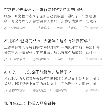
吧~ 第一步：前往PDF在线处理平台：PDF365 第二步：点
的，对于解决PDF文档编辑转换的问题小编我还是喜欢用PDF3
击“PDF去密码”图标，进入文档上传页面 第三步：上传需要去
PDF在线去密码，一键解除PDF文档限制问题
65，最主要是里面的功能非常齐全，小编我不用大费周章跑去
密码的PDF文档，并输入PDF文档密码 第四步：点击“开始去
网上找其他的解决方法，还要考虑该方法是否靠谱！ 在线PDF
很多PDF文档作者为了保护自己的权益，进行了PDF文档加
除”即可完成在线PDF去密码操作 第五步：点击“下载”按钮，
去密码同样可以在PDF365进行并且操作也是非常的简单，接
密，可是每次打开都需要输入密码，步骤较为繁琐，既然有PD
即可下载在线PDF去密码后的文档 以上就是今天小编分享的在
下来小编教教大家如何在PDF365进行在线PDF去密码，相信你
F加密，自然也有PDF去密码，我们可以借助第三方软件将这
在线PDF去除密码
PDF去密码操作方法
免费PDF去密码
2019/05/27
线PDF去密码的操作过程啦！温馨提示：以上操作仅适用于知
|
|
们学会了也会爱死PDF365这个网站的，一起来看看吧！ 第一
个密码直接去除，而且办法非常简单哦，不需要下载任何软件
道PDF文档密码的情况下进行在线PDF去密码操作哦，否则是
步：前往PDF在线处理平台：PDF365 第二步：点击“PDF去密
以及其他插件， 一起来看看PDF在线去密码操作吧1、 打开电
没办法进行的！希望今天小编的分享可以帮助到你们！ 在线P
码”图标，进入文档上传页面 第三步：上传需要去密码的PDF
不用软件也能完成PDF去密码？这个方法真简单！
脑浏览器，输入 www.pdf365.cn 进入PDF在线转换平台 2、
DF加密 在线PDF加水印
文档，并输入PDF文档密码 第四步：点击“开始去除”即可完成
进入网站后，点击“PDF去密码”功能，进入PDF文件上传页
工作中经常会接收到需要密码才能打开的PDF文档，每次打开
在线PDF去密码操作 第五步：点击“下载”按钮，即可下载在线
面，上传需要去密码的PDF文件，并输入文档密码 3、 点
都要输入一遍密码，非常麻烦。所以有这个烦恼的小伙伴一定
PDF去密码后的文档 今天小编分享的在线PDF去密码教程就到
击“开始去除”按钮，即可实现PDF在线去密码 4、 最后点
都想知道有没有一个办法能够一键去除这些烦人的密码。小编
PDF解密软件手机版
怎么给PDF去除密码
高效PDF去密码工具
2019/03/08
这里啦，有需要的小伙伴可以借鉴学习一下哦！需要提醒你们
|
|
击“下载”按钮，即可到达去除密码之后的PDF文件 以上就是P
作为PDF高手，今天就教你一种一键完成PDF去密码的操作，
的是，以上操作仅适用于知道PDF文档密码的情况下进行在线
DF在线去密码操作步骤，还不知道如何进行PDF去密码小伙
不用安装任何软件哦！1.前往PDF在线处理平台：https://www.
PDF去密码操作哦，如果不知道文档密码，是没办法进行的！
伴，赶紧跟着教程操作下吧，希望可以实实在在帮到大家解决
好好的PDF，怎么不能复制、编辑了？
pdf365.cn/2.点击“PDF去密码”功能，进入PDF文件上传页面，
希望小编的分享可以帮助到你们！ 在线PDF加密 在线PDF加
问题。 PDF转换成Word在线转换 PDF在线拆分
上传需要去密码的PDF文件，并输入文档密码3.点击“开始去
相信聪明的大家都学会如何判断PDF文档是文本类型还是图片
水印
除”按钮，即可实现PDF去密码；4.最后点击“下载”按钮，即可
类型。PDF能选中文字的就是文本，不能选中的大部分是图片
到达去除密码之后的PDF文件。 不需要安装专业PDF软件，直
或扫描件。对于文本类型的PDF，我们只要选中复制，就能轻
提取PDF文字工具
福昕阅读器
PDF去除密码服务
2019/03/01
|
|
接在线解决PDF密码的问题，小伙伴快去试一试吧！PDF加密
松提取PDF中的文字。可是，有时候明明是可选中的PDF，为
什么就是无法复制黏贴了？下面这份文档就是一份可以选中，
如何在PDF文档插入网络链接
但不能复制粘帖的文档，大家看出什么端倪了吗？对，用PDF