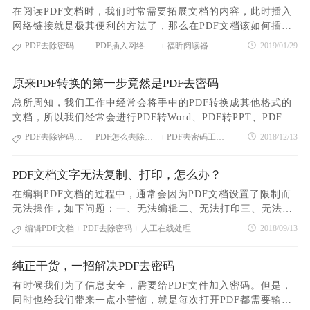
阅读器打开这篇文档后，后面会有（安全）这两个字。其实
在阅读PDF文档时，我们时常需要拓展文档的内容，此时插入
啊，这就是文档被添加了权限了。我们先将文档用福昕阅读器
网络链接就是极其便利的方法了，那么在PDF文档该如何插入
打开，点击【文件】——【文档属性】——【安全】即可查看
网络链接呢？① 点击福昕阅读器的主页—链接② 选取需要插
PDF去除密码工具
PDF插入网络链接
福昕阅读器
2019/01/29
|
|
文档权限，果然，刚刚的这份文档被添加了权限，无法复制黏
入链接的地方，此时会弹出弹窗，选择“打开web链接”，输入
贴，也无法编辑。对于这样的文档，除了阅读之外，就什么也
需要跳转的网址，点击确定③ 点击“手型工具”，再点击刚设置
做不了了。有什么办法在忘记密码的情况，也能移除文档密码
原来PDF转换的第一步竟然是PDF去密码
的位置④ 就会弹出相应的对话框，可以在红框里面选择打钩，
正常使用呢？没有什么是难不倒PDF人工转换平台的，打开平
再点击允许即可。人工文档处理平台是一个神奇的平台支持将
总所周知，我们工作中经常会将手中的PDF转换成其他格式的
台（www.pdf365.cn/smart），选择去除密码服务，一键下
扫描件PDF转换Word，支持人工校对；支持PDF文档的定制修
文档，所以我们经常会进行PDF转Word、PDF转PPT、PDF转
单，就可以轻松移除密码。除了去除密码之外，人工文档处理
改；支持PDF文档去除密码、去除水印等服务只有你想不到
Excel或者PDF转图片等，然而这些操作默认都是我们的PDF文
PDF去除密码教程
PDF怎么去除密码
PDF去密码工具分享
2018/12/13
平台还支持扫描件转换、去除水印，定制修改PDF，可以说无
|
|
的，没有做不到的呦~详情点击 pdf365.cn/smart 了解更多。
件没有加密的情况下进行的。如果你的PDF加密了，那么PDF
所不能了。像PDF转Word、PDF转excel、PDF转图片、PDF转
转换的第一步就是PDF去密码。其实PDF去密码没有大家想象
PPT等，都可以。
PDF文档文字无法复制、打印，怎么办？
的那么麻烦，下面给大家带来今天的PDF去密码教程。1、打开
网站在线PDF文当处理——pdf365.cn；2、点击“PDF去密
在编辑PDF文档的过程中，通常会因为PDF文档设置了限制而
码”图标，进入PDF文档上传页面，将需要转换的PDF文档添加
无法操作，如下问题：一、无法编辑二、无法打印三、无法复
到窗口中，并输入文档密码；3、点击“开始去除”按钮，即可实
制以上3个问题都让办公的你十分头疼，这样一来就真的对文
编辑PDF文档
PDF去除密码
人工在线处理
2018/09/13
|
|
现在线PDF去密码；4、成功后，点击“下载”按钮，即可拿到去
档无计可施。有些小伙伴就会委屈告知：文档是自己的，限制
密码后的文档；将手中的PDF去密码后，我们接下来就可以进
也是自己设置的，但是把密码给忘记了。这种情况，真的需要
行其他PDF转换操作了，其他教程请在网站上看看。你可能会
纯正干货，一招解决PDF去密码
默默抱上自己，痛哭一下。但小编不会这么残忍，坐视不管，
用到：PDF加密 | PDF转Word | PDF加水印
给大家推荐一个解决这种问题的办法：推荐一个超好的工具，
有时候我们为了信息安全，需要给PDF文件加入密码。但是，
既然密码忘记了 ，那就直接去除密码吧。人工文档处理平台，
同时也给我们带来一点小苦恼，就是每次打开PDF都需要输入