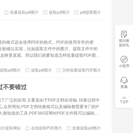
会压缩模糊，提取之后可以直接保存使用。不知道怎么将
PDF图片提出？下面让我们一起来看看是怎么操作的吧。 工
批量提取pdf图片
提取pdf图片
pdf提取图片
填问卷
格式还会使用PDF的格式，PDF的使用非常的便
送好礼
就比较难以实现，比如提取文件中的图片。提取文件中的
反映更直观。所以我们就要知道怎样批量提取PDF图
解答如何提取图片的问题。大家可以多进行了解，希望对
小程序
，我们可以使用福昕PDF转word转换器来实现，下
提取pdf图片
提取pdf图片
怎样批量提取PDF图片
片。 2、根据提示，点击新出现页面的中间位置，将
、设置好转换页数范围、保存格式、保存路径，然后点击
过不要错过
客服
置啦。 注意事项： 批量添加PDF文件在PDF转换
片较多，提取时间会长一些。怎样批量提取PDF图片
了广泛的应用,主要是由于PDF文档在传输､转换过程中
能丰富操作简单的PDF文档处理软件，是福昕旗下高品质P
｡众所周知,PDF文档转换格式以及编辑都需要专门的P
转换，还有PDF合并、拆分、旋转、压缩、去密码等功
都知道的工具,PDF365官网对PDF文件既可以编辑,又
转换成Word文件，转换到图像、转换到Excel，这些
就带给大家使用PDF365官网批量提取PDF中的图片的方
到PDF也是支持的，例如你可以直接将doc转换到PD
--PDF3651､打开浏览器搜索PDF365官网,进入网
用户设置任何参数，适合需要经常转换文档的朋友使用。
F图片提取网站
在线提取PDF图片
批量提取pdf图片
PDF图片提取】｡2､页面跳转后,点击【选择文件】按