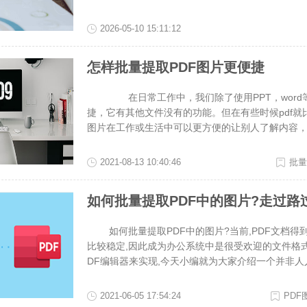
准提取文档里的所有图片，原图画质完全保留，不
2026-05-10 15:11:12
怎样批量提取PDF图片更便捷
在日常工作中，我们除了使用PPT，word等的
捷，它有其他文件没有的功能。但在有些时候pdf
图片在工作或生活中可以更方便的让别人了解内容，
片。下面我就以福昕PDF365软件为例，为大家来
大家有帮助。 方法： 1、批量提取PDF中的图片
2021-08-13 10:40:46
批量
载安装好软件后，打开页面，点击右下方的提取图
PDF文档导入进来。怎样批量提取PDF图片 3
如何批量提取PDF中的图片?走过路
开始，PDF文档中的图片就提取到您刚才设置的位
器进行图片提取，可以节省很多时间。 文件中图
如何批量提取PDF中的图片?当前,PDF文档得到
福昕PDF365简介： 福昕PDF365是一款功
比较稳定,因此成为办公系统中是很受欢迎的文件格式
DF服务平台，支持PDF文档与Word文档格式相互
DF编辑器来实现,今天小编就为大家介绍一个并非人人
能。你可以在软件找到多种文件转换方式，例如讲PDF
可以转换,还能批量提取PDF中的图片呢｡今天,小编
转换方式都是经常使用的，如果你需要将其他文件转换
法,一起来看看具体操作步骤吧｡工具：PDF在线转换平台
F、将JPG转换到PDF，操作方式简单，不需要
2021-06-05 17:54:24
PD
站首页后,在【所有工具】的下拉工具栏找到并点开【