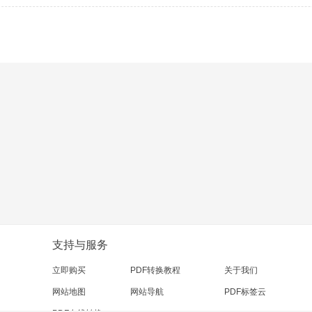
以上就是我对怎么批量提取PDF图片以及福昕pdf
钮,在弹出的窗口中选择您需要提取图片的PDF文件,可
能够熟练的操作，学会怎么提取对工作和生活都有
后,就可点击【开始提取】｡静待几秒,进度条显示完
大家可以提供帮助。
的图片?以上的介绍就是从PDF文件中批量提取图片
呢?通过这个方法,还能一键批量提取,感兴趣的小伙伴们
F转换的功能等你来解锁!
支持与服务
立即购买
PDF转换教程
关于我们
网站地图
网站导航
PDF标签云