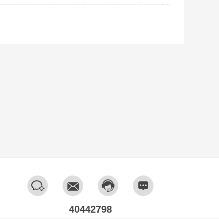
365软件的介绍，希望大家可以在我的建议中获得经验，
按住Ctrl键批量选择,并点击【打开】上传｡3､文件上传
好处，大家也可以多学习其他的技巧，也希望我的建议对
成后,则点击【下载】保存就可以啦｡如何批量提取PDF中
的方法,再也不需要一张一张图片截图保存,是不是很方便
赶紧打开PDF365官网试试吧,还有更多PDF编辑､PD
40442798