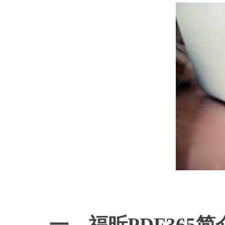
如何
一、福昕PDF365简