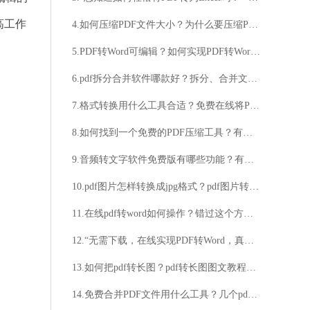
高工作
4.如何压缩PDF文件大小？为什么要压缩PDF文件大小？
5.PDF转Word可编辑？如何实现PDF转Word可编辑？
6.pdf拆分合并软件哪款好？拆分、合并文件步骤分享
7.格式转换用什么工具合适？免费在线将PPT转换成PDF的方法
8.如何找到一个免费的PDF压缩工具？有没有推荐的PDF免费压缩软件？
9.音频转文字软件免费版有哪些功能？有没有推荐的免费版音频转文字软件？
10.pdf图片怎样转换成jpg格式？pdf图片转换成jpg格式具体步骤介绍
11.在线pdf转word如何操作？错过这个方法会后悔哟
12.“无需下载，在线实现PDF转Word，真的可行吗？” “想要快速将PDF转为可编辑的Word文档？试试我们的在线转换器！”
13.如何把pdf转长图？pdf转长图图文教程分享
14.免费合并PDF文件用什么工具？几个pdf合并成一个pdf的方法