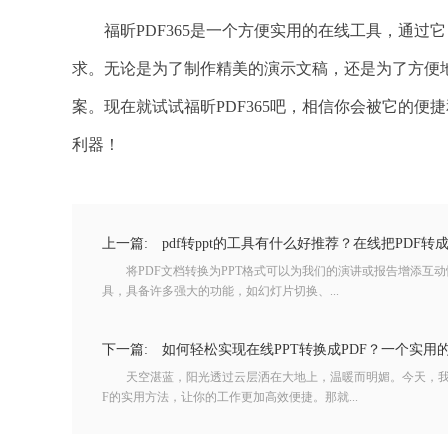
福昕PDF365是一个方便实用的在线工具，通过
求。无论是为了制作精美的演示文稿，还是为了方便地编
案。现在就试试福昕PDF365吧，相信你会被它的便捷
利器！
上一篇:
pdf转ppt的工具有什么好推荐？在线把PDF转
将PDF文档转换为PPT格式可以为我们的演讲或报告增添互动
具，具备许多强大的功能，如幻灯片切换、...
下一篇:
如何轻松实现在线PPT转换成PDF？一个实用
天空湛蓝，阳光透过云层洒在大地上，温暖而明媚。今天，我将
F的实用方法，让你的工作更加高效便捷。那就...