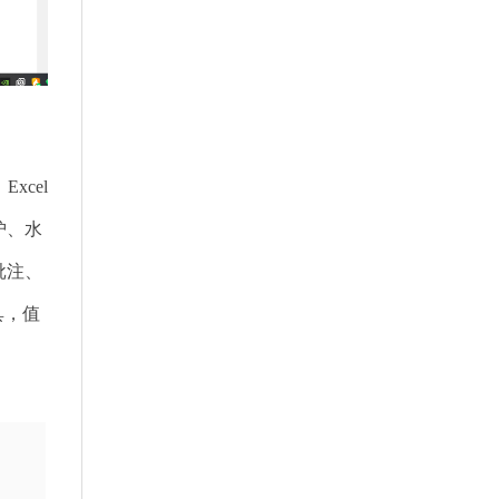
xcel
护、水
批注、
具，值