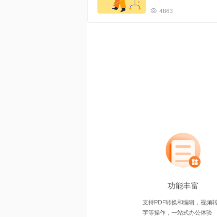
同,PDF格式中的图片没
提取图片又比较麻烦,能不
4863
件中图片很简单,关键是
方法｡ 首先介绍一下要用到的PDF图片提取平台——PDF365，它是一款专业的PD
F图片提取平台，提取图
用，具体步骤如下： 步骤一
二：在导航栏“所有工具”
点击“选择上传文件”，上
换，即可点击下载。 怎么样提取PDF图片？以上就是全部内容啦，小伙伴们学会了
吗？在我们学习工作中接触
辑功能于一体，，学会了
功能丰富
支持PDF转换和编辑，视频
字等操作，一站式办公体验