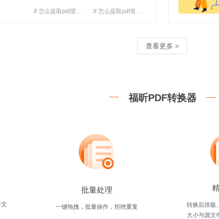
有办法直接复制或下载下来,但是将PDF文档进行转换后再
能直接从PDF文档中将图片提取出来呢?其实提取PDF文
# 怎么提取pdf里的图片免费
# 怎么提取pdf里的图片
用对合适方法,接下来小编就教给大家一个在线提取图片的
# 在线怎么提取pdf里的图片
片清晰准确，无乱码，并且无需下载安装软件在线即可使
：在浏览器里面搜索“pdf365”，点击进入网页。 步骤
查看更多 >
中，找到并点击“PDF提取图片”进入上传页面。 步骤三：
传PDF文件。步骤四：点击 “开始提取”，数秒后完成转
到PDF格式的在所难免的，而PDF365集PDF转换、编
这些PDF的转换技巧能够
福昕PDF转换器
批量处理
转文
转换后排版
一键拖拽，批量操作，拒绝重复
大小与源文