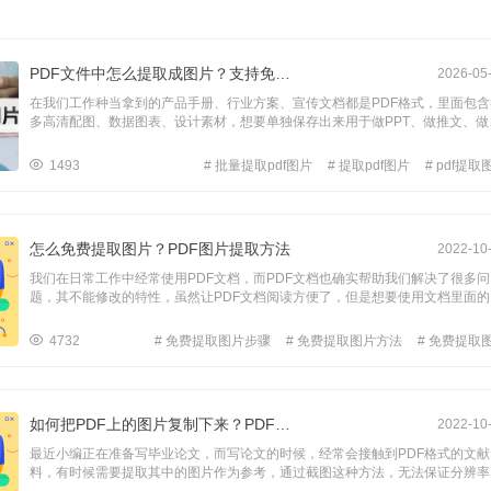
PDF文件中怎么提取成图片？支持免费提取PDF图片吗？
2026-05
在我们工作种当拿到的产品手册、行业方案、宣传文档都是PDF格式，里面包含
多高清配图、数据图表、设计素材，想要单独保存出来用于做PPT、做推文、做
传物料，却没办法直接保存。手动截图不仅画质模糊，还会带有多余边框，裁剪
整也特别麻烦。其实用PDF提取图片功能就很方便，能够一键批量精准提取文档
1493
# 批量提取pdf图片
# 提取pdf图片
# pdf提取
的所有图片，原图画质完全保留，不会压缩模糊，提取之后可以直接保存使用。
知道怎么将PDF图片提出？下面让我们一起来看看是怎么操作的吧。 工
怎么免费提取图片？PDF图片提取方法
2022-10
我们在日常工作中经常使用PDF文档，而PDF文档也确实帮助我们解决了很多问
题，其不能修改的特性，虽然让PDF文档阅读方便了，但是想要使用文档里面的
片的时候就遇到了难题，因为PDF文档中的图片不可以直接复制或保存，如果想
图片的话要怎么办呢？最简单的办法是将PDF文档中的图片提取出来，但是大多
4732
# 免费提取图片步骤
# 免费提取图片方法
# 免费提取
PDF编辑器都要收费，那么PDF免费提取图片怎么提取呢？在这里小编教大家一
免费PDF图片提取方法。 首先介绍一下要用到的PDF图片提取平台——PDF365，
它是一款专业的PDF图片提取平台，提取图片清晰准确，无乱码，并且无需下载
装软件在线即可使用，具体步骤如下： 步骤一：在浏览器里面搜索“pdf365”，
如何把PDF上的图片复制下来？PDF图片提取方法
2022-10
进入网页。 步骤二：在导航栏“所有工具”中，找到并点击“PDF提取图片”进入上
页面。 步骤三：点击“选择上传文件”，上传PDF文件。 步骤四：点击 “开始提取
最近小编正在准备写毕业论文，而写论文的时候，经常会接触到PDF格式的文献
数秒后完成转换，即可点击下载。 PDF免费提取图片怎么提取呢？以上已经介绍了
料，有时候需要提取其中的图片作为参考，通过截图这种方法，无法保证分辨率
提取PDF中的图片的方法技巧啦，如果有pdf文档转换、pdf拆分、合并等需求也