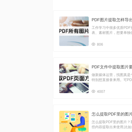
工作学习中很多优质PD
表、素材图片，想要单独
框水印，手动保存又不支
用PDF处理工具直接将P
806
具，支持PDF高清批量
做新媒体运营，找图真是
特别想直接拿来用。可P
清晰度却大打折扣，糊得
着多余的文字边框，光修
4007
取出来，高清原图直接就
从PDF里提取图片呢？今
怎么提取PDF里的图
怎么提取PDF里的图片？
些内容提取出来使用,比如