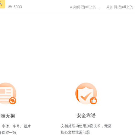
提取出来的图片不够清晰。那如何把PDF上的图片复制下来还能够保证清晰度呢
以使用福昕PDF365哦｡学再多方法不如拥有一款好
最好的方法是直接将PDF图片提取出来，那该怎么做呢？小编也是请教了大佬学
5903
# 如何把pdf上的图片复制下来免费
# 如何把pdf
了这个PDF图片提取方法，今天就分享给大家，一起来看看吧~ 首先介绍一下要用
# 在线如何把pd
到的PDF图片提取平台——PDF365，它是一款专业的PDF图片提取平台，提取
片清晰准确，无乱码，并且无需下载安装软件在线即可使用，具体步骤如下： 
一：在浏览器里面搜索“pdf365”，点击进入网页。 步骤二：在导航栏“所有工
具”中，找到并点击“PDF提取图片”进入上传页面。 步骤三：点击“选择上传文件”
上传PDF文件。 步骤四：点击 “开始提取”，数秒后完成转换，即可点击下载。 以
上就是如何把PDF上的图片复制下来的全部内容啦，几步就可轻松搞定，相信看
小编的分享大家都应该已经学会了PDF图片提取，以后大家在学习工作中遇到PD
提取图片需要也可以借助PDF365来完成任务，专业的PDF处理平台
安全靠谱
精准无损
文档处理均使用加密技术，无需
、字体、字号、图片
担心文档泄漏问题
件保持一致