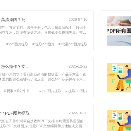
PDF图片提取怎样导出高清原图？批量PDF图片提取有没有免费实用的方法？
2026-07-10
F资料、方案文档、课件手册，包含大量高清配图、数据图
保存复用，却没有便捷方法。直接截图会模糊失真、带边
持批量提取，只能逐页操作，特别浪费时间。我们可以使
DF文件中的内容提取成图片，今天给大家分享三款实用工
# pdf图片提取
# 提取pdf图片
# 批量pdf图片提取
提取图片，一键分离文档内所有图片素材，原图画质无损导
出。让我们一起来看看是怎么操作的吧。 工具一：福昕PDF365 福昕PDF36
PDF文件中提取图片要怎么操作？支持免费提取PDF文件成图片吗？
2025-12-22
个绕不开的坎！看到那些高清的数据图、产品示意图，都
DF里的图要么右键点了没反应，要么好不容易保存下来，
像马赛克。只能对着屏幕截图，结果截出来的图边缘还带
图就得再花上半小时。要是能直接把PDF里的图片完整提
# 提取pdf文件中的图片
# pdf图片提取
# 提取pdf图片
能插进推文，那排版效率估计能翻一倍！那到底怎么快速
天小编就整理了三种超好用的PDF提取图片工具，下面
片？PDF图片提取
2022-10-30
我们在工作中时常会接收到PDF文档,有时需要将里面的一
提取PDF文档图片｡但是PDF文档编辑和其他格式文档不