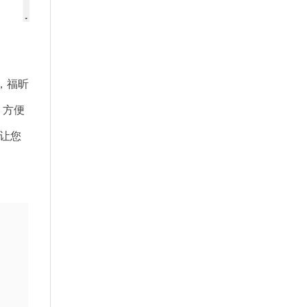
，福昕
，方便
让您