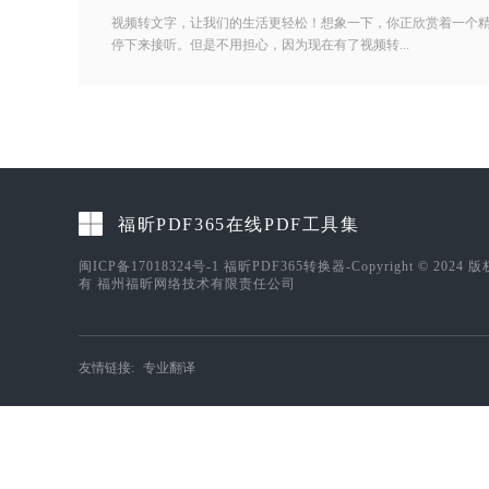
视频转文字，让我们的生活更轻松！想象一下，你正欣赏着一个
停下来接听。但是不用担心，因为现在有了视频转...
福昕PDF365在线PDF工具集
闽ICP备17018324号-1
福昕PDF365转换器-Copyright © 2024 
有 福州福昕网络技术有限责任公司
友情链接:
专业翻译