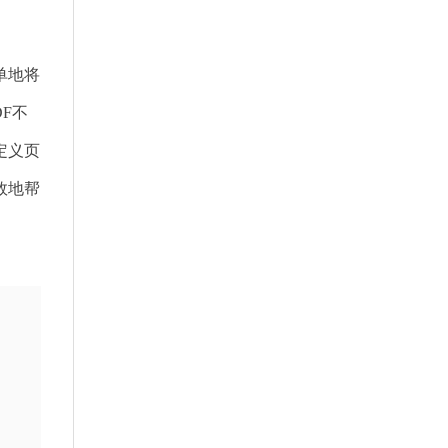
单地将
F不
定义页
效地帮