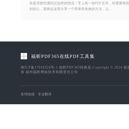
你是否曾经遇到过这样的情况：手上有一份PDF文件，却需要将其
别担心，我将在这里分享一个简单而有效的方法，让...
福昕PDF365在线PDF工具集
闽ICP备17018324号-1
福昕PDF365转换器-Copyright © 2024 
有 福州福昕网络技术有限责任公司
友情链接:
专业翻译