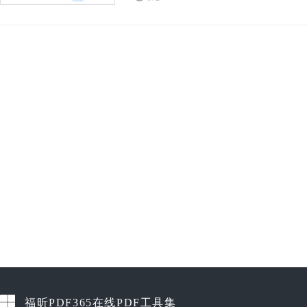
方法一：使用另存为的方法
福昕PDF365在线PDF工具集