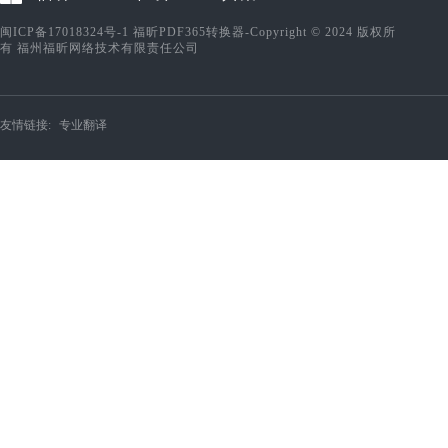
闽ICP备17018324号-1
福昕PDF365转换器-Copyright © 2024 版权所
有 福州福昕网络技术有限责任公司
友情链接:
专业翻译