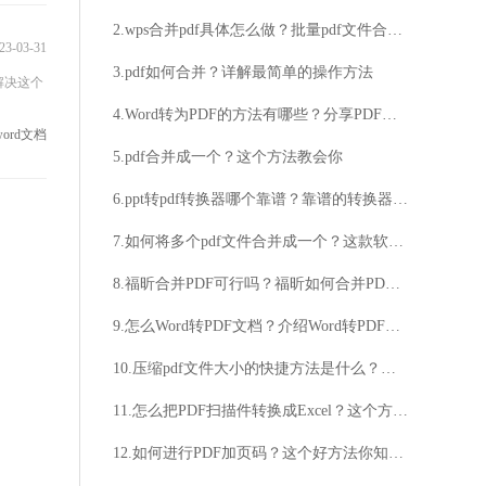
2.wps合并pdf具体怎么做？批量pdf文件合并教程分享
23-03-31
3.pdf如何合并？详解最简单的操作方法
解决这个
4.Word转为PDF的方法有哪些？分享PDF与word的区别
word文档
5.pdf合并成一个？这个方法教会你
6.ppt转pdf转换器哪个靠谱？靠谱的转换器请认准福昕PDF365
7.如何将多个pdf文件合并成一个？这款软件教大家快速进行合并
8.福昕合并PDF可行吗？福昕如何合并PDF？
9.怎么Word转PDF文档？介绍Word转PDF文档的多种方法！
10.压缩pdf文件大小的快捷方法是什么？分享简单快捷的pdf压缩方法！
11.怎么把PDF扫描件转换成Excel？这个方法快速又方便
12.如何进行PDF加页码？这个好方法你知道吗？