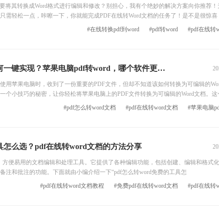
需要将其转换成Word格式进行编辑和修改？别担心，我有个绝妙的解决方案向你推荐！
只需轻松一点，咔嚓一下，你就能完成PDF在线转Word文档的任务了！是不是很惊喜
的格式和布局，让你的工作事半功倍。快来试试这个超级省力又高效的方式吧！ pdf在
#在线转换pdf到word
#pdf转word
#pdf在线转
旗下的一款强大的PDF处理工具，它提供了方便快捷的PDF在线转Word文档功能。
苹果电脑pdf转word，如何一键实现？苹果电脑pdf转word，哪个软件更高效？
20
使用苹果电脑时，收到了一份重要的PDF文件，但却不知道该如何转换为可编辑的Wor
一个小技巧的秘密，让你轻松将苹果电脑上的PDF文件转换为可编辑的Word文档。这
#pdf怎么转word文档
#pdf在线转word文档
#苹果电脑pd
工具怎么选？pdf在线转word文档的方法分享
20
、方便易用的文档编辑和处理工具。它提供了各种编辑功能，包括创建、编辑和格式
注和批注的功能。下面就由小编介绍一下“pdf怎么转word免费的工具怎
#pdf在线转word文档教程
#免费pdf在线转word文档
#pdf在线转