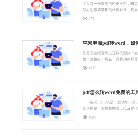
手头有一份重要的PDF文档，却
尽心思搜索繁琐的转换软件，现在
如此，这个方法还能保持文档原有
873
rd文档福昕PDF365是福昕软件
你是否曾经遇到过这样的困扰：在
档？别担心！现在，我将为你揭开
1837
pdf怎么转word免费的
福昕PDF365是一款功能丰富
插入图像、表格和图表，以及提供备
1694