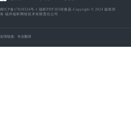
闽ICP备17018324号-1
福昕PDF365转换器-Copyright © 2024 版权所
有 福州福昕网络技术有限责任公司
友情链接:
专业翻译