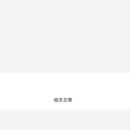
相关文章
pdf批量去水印怎么无痕去除？批量PD
怎么一键去除PDF水印？去除PDF水印