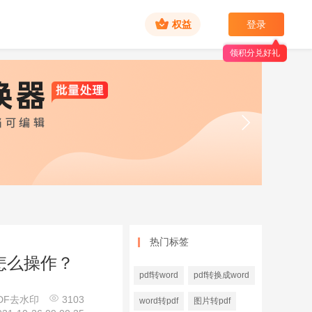
权益
登录
领积分兑好礼
热门标签
怎么操作？
pdf转word
pdf转换成word
DF去水印
3103
word转pdf
图片转pdf