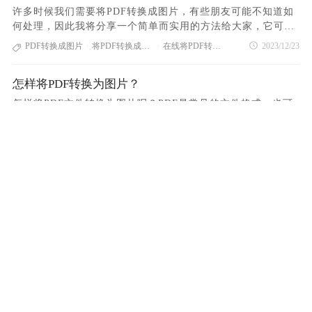
一个网站就可以完成，还在等什么呢？赶快把这个网站收藏起
当然有，这里有一个很好的转换方法给大家。第一步，打开PD
屏幕上的“文件”，接着选择“存储为”。在弹出的存储对话框
许多时候我们需要将PDF转换成图片，有些朋友可能不知道如
来吧！如果你觉得这个方法好用的话，你也可以把这个方法分
F在线转换平台-PDF365第二步，点击网站首页的“PDF转图
中，选择格式为“JPEG”，然后点击“打开”，最后保存即可。请
何处理，因此我将分享一个简单而实用的方法给大家，它可以
享给你身边的朋友。
片”图标，进入PDF文档上传页面，在转换窗口添加您需要转换
注意：Photoshop 的使用较为复杂，对初学者可能会有些许困
有效地帮助我们快速、轻松地解决PDF转换成图片的问题。如
PDF转换成图片
将PDF转换成图片
在线将PDF转换成图片
2023/12/23
|
|
的PDF文档；第三步，PDF文档上传成功后，点击“开始转
扰。同时，由于其操作繁琐，更适合有充足时间和少量文件的
果您有需求，请务必不要错过。让我们一起看一下具体的操作
换”按钮，等待几秒钟，即可完成PDF转换为图片格式的操作。
朋友来使用噢~注意事项：转换PDF为图片时，请先检查PDF文
步骤。请访问PDF365，在线打开PDF转换平台。请点击首页
第四步，转换成功后，点击“下载”按钮，即可获得转换成功后
件是否已加密或受保护，否则可能会转换失败。为了达到最好
怎样将PDF转换为图片？
的“PDF转图片”图标，即可进入PDF文档上传页面。在转换窗
的文档。这就是今天分享的PDF转换成JPG免费方法的全部内
的转换效果，应根据具体情况选择合适的输出格式和分辨率。
口中添加您需要转换的PDF文档。在成功上传PDF文档后，点
怎样将PDF文件转换为图片呢？PDF是常见的文件格式，也可
容。看了以上PDF转为图片方法你知道现在PDF是如何转换图
若PDF文件体积庞大或含有多页内容，转换过程可能需要一定
击“开始转换”按钮，耐心等待几秒钟，就能够完成将PDF文件
以与其他办公格式相互转换，比如图片。在某些情况下，我们
片格式的吗？学习这种方法可以在不下载和安装软件的情况下
时间，请耐心等待。在上文中我们详细介绍了PDF怎么免费转
转换成图片格式的操作了。当转换完成后，您只需点击“下
需要把PDF转换为图片格式，然后发送给他人。为了帮助用户
将PDF转换为图片
在线将PDF转换为图片
PDF转换为图片格式
2023/12/15
高效完成转换，只需要一个浏览器就可以完成转换操作，非常
|
|
换成图片的方法，共涵盖了多种途径。用户在选择合适的转换
载”按钮即可获取转换成功后的文档。这是我特别为大家准备的
掌握具体操作，接下来我将详细介绍PDF转换为图片的方法。
方便快捷。
方法时，可以根据个人需求及实际情况进行灵活操作。不论是
方法，能够帮助你们快速轻松地将PDF转换成图片，而无需下
大家只需跟着以下步骤，就能学会如何转换PDF为图片。这个
借助在线转换工具、使用办公软件的内置功能，还是依赖专业
载或安装任何软件即可完成操作。除了支持PDF转图片功能
PDF转图片方法有哪些好用-推荐这个方法
方法很简单，只需看一遍就能掌握，现在大家一起往下看吧！
的PDF阅读器或开源软件，都能便捷地实现PDF文件向图片格
外，这个网站还提供了其他多种功能，如合并PDF、拆分PDF
访问PDF365，这是一个在线的PDF转换平台。在网站首页点
相信很多用户通常使用PDF，但有些工作需要转换成图片，导
式的转换。这些方法提供了多样性选择，用户可根据自身情况
等。建议你们收藏这个网站，以备将来需要处理PDF时可以方
击“PDF转图片”图标，进入PDF文档上传页面。在转换窗口中
致个别用户不知道如何操作，所以这次不用担心，可以跟着我
进行取舍，实现灵活高效的转换过程。无论是初次接触还是老
便使用。
添加您需要转换的PDF文档。在成功上传PDF文档后，点击“开
学习，一种简单实用的方法来进行PDF转图片，可以有效地帮
手，都能轻松应对转换需求，开启 PDF 转图片的便捷之旅。
PDF转图片方法
在线PDF转图片
PDF转图片步骤
2023/12/07
|
|
始转换”按钮，耐心等待几秒钟，即可顺利完成PDF转图片格式
助朋友快速轻松地处理和解决这个问题。PDF在线转换平台-P
的操作。在转换成功之后，您只需点击“下载”按钮，便可获取
DF365点击网站主页上的“PDF转图片”图标，进入PDF文档上
转换成功的文档。怎样将PDF转换为图片？以上是对具体操作
怎样把pdf转换成图片？共享一个非常实用的转换工具！
传页面，将您需要转换的PDF文档添加到转换窗口中PDF文档
方法的简介，它们都能有效地帮助你完成PDF转换为图片，这
上传成功后，点击“开始转换”按钮，等待几秒钟，即可完成PD
如何将PDF转换成图片？PDF文件已成为当今数字世界信息传
是很好的在线转换工具，可以高效的完成转换操作，你还在等
F转换图片格式的操作转换成功后，点击“下载”按钮，即可获
输和保存的重要格式。但是，有时候我们需要以图片的形式保
什么呢？赶快前往这个网站操作一下吧。