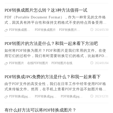
置，设置完成后点击“开始转换”按钮即可。4
格式，如JPG、PNG等，方便我们在需要时查阅和使用。在如
式，以便更好地分享、展示或进行简单编辑。PDF转图片的需
此便捷的工具和技术支持下，我们不必为PDF文件带来的使用
PDF转换成图片怎么转？这3种方法值得一试
求日益增长，因此如何免费实现这一转换变得至关重要。幸运
困扰而烦恼。通过简单的转换操作，PDF文件可以轻松变成我
的是，现在有多种免费工具可供选择。今天介绍3种PDF怎么免
PDF（Portable Document Format），作为一种常见的文件格
们常用的图片格式，让我们更加高效地处理工作和生活中的种
费转换成图片的方法，一起来学习下。第一种方法：利用截图
式，因其具有跨平台性和保持文档格式不变的特点而备受用户
种需求。让我们珲棬未来，欣然迎接数字化时代带来的便利，
功能QQ和微信在电脑端都配备了截图功能。您只需打开需要截
喜爱。然而，在某些情况下，我们可能需要将PDF文件转换为
PDF转换成图片怎么转
PDF转换成图片
PDF转换图片怎么转
2024/05/30
让工作更加轻松，让生活更加美好。方法一、使用在线PDF转
|
|
图的PDF文件，然后点击聊天窗口上的截图图标即可（也可利
图片格式，以便更方便地进行编辑、分享或嵌入到其他文档
换工具在线转换工具是免费将PDF转换为图片的一种便捷方
用快捷键方式开启截图功能，具体快捷键取决于您的操作系
中。为了实现这一目的，我们可以利用多种免费的方法来将PD
式。这些工具通常无需安装任何软件，只需在网
统）。操作如下：截取PDF每一页的功能需要逐页操作，不太
PDF转图片的方法是什么？和我一起来看下方法吧
F转换成图片。首先，一种简单而有效的方法是使用在线PDF
方便处理页面较多的文件，效率较低。第二种方法：利用在线
转换工具。有许多免费的在线PDF转图片工具，例如PDF365、
如何将PDF转换为图片？PDF和图片是我们常用的文件。在使
PDF转换工具使用在线转换工具是一种免费且便捷的选择，无
Adobe Acrobat在线转换等。用户只需上传需要转换的PDF文
用它们的过程中，我们有时需要转换它们的格式，比如将PDF
需安装任何软件，只需上传PDF文件，选择转换选项，然后即
件，选择输出图片的格式和质量，然后进行转换即可。这种方
转图片。那么，如何将PDF转图片？你知道吗？不知道没关
PDF转图片
在线PDF转图片
PDF转图片在线
2024/01/04
可下载转换后的图片。以下以PDF365在线PDF转图片转换工具
|
|
法方便快捷，适用于简单的转换需求，但需注意文件隐私安
系，让我来分享一下PDF转图片的方法。让我们一起学习吧！
的操作为例。操作如下：1、请访问以下网址进行在线PDF转图
全。下面以PDF365为例介绍下操作步骤：进入网站，找到“PD
感兴趣的同学可以和我一起操作，这样你就可以知道PDF转图
片转换：https://www.pdf365.cn/pdf-to-jpg/ 2、请点击“选择
F转图片”功能，点击进入文档处理页面上传需要转换的PDF文
PDF转换成JPG免费的方法是什么？和我一起来看下
片的具体方法。打开PDF在线转换平台——PDF365点击网站首
文件”按钮，然后上传您的PDF文件。3、根据个人需求调整选
档，设置输出的图片分辨率点击“开始转换”按钮，等待数秒即
页的“PDF转图片”图标，进入PDF文档上传页面，将您需要转
由于PDF文件的高安全性，我们在日常工作中经常使用PDF格
项后，点击“开始转换”来进行操作。4、转换已完成，现在可以
可完成。其次，还可以通过使用免费的PDF阅读器，PDF转换
换的PDF文档添加到转换窗口中PDF文档上传成功后，点击“开
式来传输文件。然而，在手机上查看PDF文件远不如图片格式
预览文件了。5、转换已完成，点击下载后即可开始使用。第
器等软件来实现PDF转图片的功能。一些PDF阅读器软件，如
始转换”按钮，等待数秒，即可完成PDF转为图片格式的操作转
方便。因此，为了方便阅读，我们有时需要将PDF文件转换为J
三种方法：用PS软件迅速地把PDF转成图片。作为一款用于对
PDF转换成jpg免费
PDF转换成jpg免费方法
PDF转换成jpg免费工具
2023/12/31
Adobe Acrobat Reader、Foxit Reader，福昕PDF转换器等，
|
|
换成功后，点击“下载”按钮，就可以获得转换成功后的文档看
PG格式。这个时候，是不是有些朋友不知道如何将PDF转换为
图片进行美容处理的软件，只要涉及到图像的功能，在PS中都
提供
完上面的介绍，你学会了PDF转图片的操作吗？用这种方法进
JPG格式？很多人会在网上找各种PDF转换图片的方法，但是
能找到相应的解决方法！操作如下：1、在“文件”菜单中选
行PDF转图片是非常简单的，不用下载和安装任何软件，只需
有什么好方法可以将PDF转换成图片？
很多都需要收费。有人问有没有PDF转换成JPG免费的方法。
择“打开”，然后将要转换的PDF文件导入。2、导入后，请点击