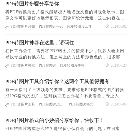
文档上传成功后，点击“开始转换”按钮，等待数秒，即可完成
PDF转图片步骤分享给你
发和存储也更容易进行安全控制和加密处理，以保障信息的机
PDF转为图片格式的操作4.转换成功后，点击“下载”按钮，就
密性和安全性。那么在日常工作中，你知道怎么进行PDF转图
将PDF转换为图片格式能够极大地增强文档的可视化展示。图
可以获得转换成功后的文档第二个方法：使用福昕PDF转换大
片的操作吗？和我一起来看看吧！第一个好用的方法：使用PD
像文件可以更好地展示图表、图像和设计元素，这些内容在PD
师第一步，打开“福昕PDF转换大师”软件，找到首页的“PDF转
F365在线转换平台1.打开PDF在线转换平台——PDF3652.点击
F中可能因为格式问题而难以清晰显示。通过将文档转换为高
PDF转图片步骤
PDF转图片平台
PDF转图片工具
2024/08/02
图片”功能第二步，将你需要转换的PDF文件上传到转换窗口第
|
|
网站首页的“PDF转图片”图标，进入PDF文档上传页面，将您
分辨率的图片格式，可以确保所有的视觉细节都被保留，并且
三步，点击“立即开始”按钮，等待数秒，就可以完成转换第四
需要转换的PDF文档添加到转换窗口中；3.PDF文档上传成功
在各种设备和屏幕上都能清晰显示。这对于设计师、广告商和
步
后，点击“开始转换”按钮，等待数秒，即可完成PDF转为图片
PDF转图片神器在这里，请码住
内容创作者来说尤其重要，他们需要确保其作品能够在所有平
格式的操作4.转换成功后，点击“下载”按钮，就可以获得转换
台上保持一致的视觉效果。高质量的图片格式使得文档内容的
在日常办公中，需要将PDF转图片的情景不少，很多人会上网
成功后的文档第二个好用的方法：使用福昕PDF转换大师第一
呈现更加生动、鲜明，提升了视觉吸引力和传播效果。所以，
寻找专业的转换方法，但是网上的方法形形色色的，很多都是
步，打开“福昕PDF转换大师”软件，找到首页的“PDF转图
PDF转图片该怎么操作呢？今天来给大家介绍两个好用的PDF
捆绑广告的。那么有没有绿色且不带广告的PDF转图片方法？
PDF转图片神器
PDF转图片
PDF转图片步骤
2024/07/23
片”功能第二步，将你需要转换的PDF文件上传到转换窗口第三
|
|
转图片的方法。使用在线转换平台可以高效完成转换的操作，
当然有啦！来跟我一起来看看具体的转换方法，来跟我一起来
步，点击“立即开始”按钮，等待数秒，就可以完成转换第四
以下是常用的操作方法：打开PDF在线转换平台——PDF365点
看看具体的操作步骤吧，相信看了我的方法你很快就会学会具
步，转换成功后下载下来就可以了以上就是我给大家介绍的PD
击网站首页的“PDF转图片”图标，进入PDF文档上传页面，将
PDF转图片工具介绍给你？这两个工具值得拥有
体的转换操作了，一点都不难，来吧，和我继续往下看。第一
F转图片步骤的方法，是不是很简单呢？如果你正在为PDF转
您需要转换的PDF文档添加到转换窗口中；PDF文档上传成功
个方法：使用PDF365在线转换平台1.打开PDF在线转换平台
有一天接到了上级领导的要求，要求你把PDF格式的图片转换
图片感到忧愁的话，可以试试我上述介绍的两个方法。这两个
后，点击“开始转换”按钮，等待数秒，即可完成PDF转为图片
——PDF3652.点击网站首页的“PDF转图片”图标，进入PDF文
成JPG格式的图片，这时候可怎么办呢？不要着急，专业人做
方法所提到的工具不仅支持PDF转图片的操作，还支持图片转
格式的操作转换成功后，点击“下载”按钮，就可以获得转换成
档上传页面，将您需要转换的PDF文档添加到转换窗口中；3.P
专业事，专业的转换也该需要专业的工具，当然要使用专业PD
PDF的操作，可以支持多种格式的转换，感兴趣的伙伴可以前
PDF转图片工具
PDF转图片怎么转
PDF转图片格式
2024/07/03
功后的文档使用客户端软件进行转换也可以高效完成转换，以
|
|
DF文档上传成功后，点击“开始转换”按钮，等待数秒，即可完
F转图片工具来进行操作了。那么如何进行转换呢？今天就给
往体验一下。
下是客户端的操作方法：第一步，打开“福昕PDF转换大师”软
成PDF转为图片格式的操作4.转换成功后，点击“下载”按钮，
大家介绍两个好用的PDF转图片工具，这两个工具你值得拥
件，找到首页的“PDF转图片”
就可以获得转换成功后的文档第二个方法：使用福昕PDF转换
PDF转图片格式的小妙招分享给你，快收下！
有，相信你看了我的介绍之后你可以很快学会PDF转图片的操
大师第一步，打开“福昕PDF转换大师”软件，找到首页的“PDF
作步骤，来吧，和我一起来看看具体怎么操作的！第一个好用
PDF转图片格式怎么转？是很多小伙伴会问的问题，在日常工
转图片”功能第二步，将你需要转换的PDF文件上传到转换窗口