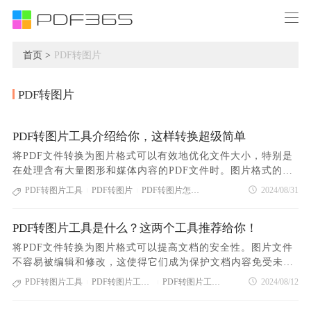
首页 >
PDF转图片
PDF转图片
PDF转图片工具介绍给你，这样转换超级简单
将PDF文件转换为图片格式可以有效地优化文件大小，特别是
在处理含有大量图形和媒体内容的PDF文件时。图片格式的文
件可以通过调整分辨率和压缩率来控制文件大小，从而便于存
PDF转图片工具
PDF转图片
PDF转图片怎么转
2024/08/31
|
|
储和传输。这种方法对于需要共享或存档大量图像文件的场景
非常有用，如广告设计、市场推广材料或媒体库管理。通过优
PDF转图片工具是什么？这两个工具推荐给你！
化图片文件的大小，可以减少存储需求和带宽消耗，同时确保
文件在各种设备上的加载速度和查看体验。那么你知道PDF怎
将PDF文件转换为图片格式可以提高文档的安全性。图片文件
么转图片吗？和我一起来看看具体的操作步骤吧！第一个方
不容易被编辑和修改，这使得它们成为保护文档内容免受未经
法：使用PDF365在线转换平台1.打开PDF在线转换平台——P
授权更改的一种有效方式。对于需要确保内容完整性和防止伪
PDF转图片工具
PDF转图片工具推荐
PDF转图片工具介绍
2024/08/12
|
|
DF3652.点击网站首页的“PDF转图片”图标，进入PDF文档上
造的文件，如证书、证明文件或敏感报告，将PDF转换为图片
传页面，将您需要转换的PDF文档添加到转换窗口中；3.PDF
格式可以防止对文件的非法篡改和伪造。同时，图片文件的分