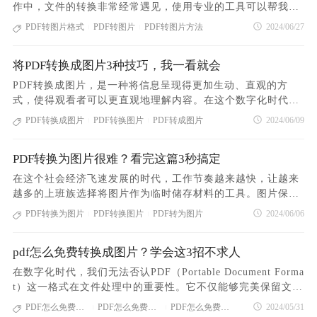
的方法：使用PDF365在线转换平台1.打开PDF在线转换平台
作中，文件的转换非常经常遇见，使用专业的工具可以帮我们
第三步，点击“立即开始”按钮，等待数秒，就可以完成转换第
——PDF3652.点击网站首页的“PDF转图片”图标，进入PDF文
快速完成转换。今天就给大家带来两个PDF转图片的方法，一
PDF转图片格式
PDF转图片
PDF转图片方法
2024/06/27
四步，转换成功后下载下来就可以了以上就是我给大家介绍的
|
|
档上传页面，将您需要转换的PDF文档添加到转换窗口中；3.P
个是在线转换，一个是客户端转换，不管是哪个方法，都十分
PDF转图片格式的神器，是不是很简单呢？如果你正在为
DF文档上传成功后，点击“开始转换”按钮，等待数秒，即可完
方便快捷。接下来就跟我一起来看看关于这两个方法的具体操
成PDF转为图片格式的操作4.转换成功后，点击“下载”按钮，
将PDF转换成图片3种技巧，我一看就会
作吧！相信大家看了我的操作步骤之后，很快就会学会PDF转
就可以获得转换成功后的文档第二个好用的方法：使用福昕PD
图片格式了，来吧，话不多说，和我一起来看看！第一个好用
PDF转换成图片，是一种将信息呈现得更加生动、直观的方
F转换大师第一步，打开“福昕PDF转换大师”软件，找到首页
的方法：使用PDF365在线转换平台1.打开PDF在线转换平台
式，使得观看者可以更直观地理解内容。在这个数字化时代，
的“PDF转图片”功能第二步，将你需要转换的PDF文件上传到
——PDF3652.点击网站首页的“PDF转图片”图标，进入PDF文
信息传递的形式多种多样，而将PDF转换成图片则是一种让信
PDF转换成图片
PDF转换图片
PDF转成图片
2024/06/09
转换窗口第三步，点击“立即开始”按钮，等待数秒，就可以完
|
|
档上传页面，将您需要转换的PDF文档添加到转换窗口中；3.P
息更为直观、便于传播的方式。这种转换方式不仅提高了信息
成转换第四步，转换成功后下载下来就可以了看了我的介
DF文档上传成功后，点击“开始转换”按钮，等待数秒，即可完
传达的效率，还增加了内容的视觉吸引力，让读者更易于接受
成PDF转为图片格式的操作4.转换成功后，点击“下载”按钮，
PDF转换为图片很难？看完这篇3秒搞定
和理解所传达的信息。那么如何将pdf转换成图片呢？本文将介
就可以获得转换成功后的文档第二个好用的方法：使用福昕PD
绍三种常用的方法来实现PDF转换成图片。一起来了解下一种
在这个社会经济飞速发展的时代，工作节奏越来越快，让越来
F转换大师第一步，打开“福昕PDF转换大师”软件，找到首页
方式是利用在线PDF转换工具。如果您不希望安装任何软件，
越多的上班族选择将图片作为临时储存材料的工具。图片保存
的“PDF转图片”功能第二步，将你需要转换的PDF文件上传到
或者想要更快速的转换方式，那么在线PDF转换工具是一个很
方式快捷简单，保存周期长，不会出现故障或丢失的情况，上
PDF转换为图片
PDF转换图片
PDF转为图片
2024/06/06
转换窗口第三步，点击“立即开始”按钮，等待数秒，就可以完
|
|
好的选择。以下以PDF365的在线PDF转图片工具操作为例。操
传和浏览图片都十分方便。然而，当遇到PDF格式的图片文件
成转换第四步，转换成功后下载下来就可以了以上就是我给
作如下：1、请访问以下网址进行PDF转图片操作：https://ww
时，许多人不知道如何免费将PDF转换为图片。今天我将分享
w.pdf365.cn/pdf-to-jpg/2、请点击“选择文件”按钮，选择需要
pdf怎么免费转换成图片？学会这3招不求人
关于PDF转换为图片的方法。PDF格式的图片文件具有独特的
转换的PDF文件进行上传。需要注意的是，如果你的文件已经
特点，虽然保存方便，但无法直接编辑或点击。如何将PDF文
在数字化时代，我们无法否认PDF（Portable Document Forma
被加密，是不能进行转换的。在转换前，你需要先解除PDF文
件转换为图片呢？其实方法并不复杂。在当今数字化时代，有
t）这一格式在文件处理中的重要性。它不仅能够完美保留文档
件密码。然后再进行PDF转图片操作。3、如需设定页码、输出
许多在线工具和软件可以帮助我们轻松实现PDF转换为图片的
的原始格式，包括文字、图像、图形等内容，同时也具有跨平
PDF怎么免费转换成图片
PDF怎么免费转换图片
PDF怎么免费转成图片
2024/05/31
格式、输出的图片分辨率和生成方式，可以进行自定义转换设
|
|
操作。只需几个简单的步骤，就能将PDF文件转换为各种图片
台、易分享的优点。然而，有时我们需要将PDF转换为图片格