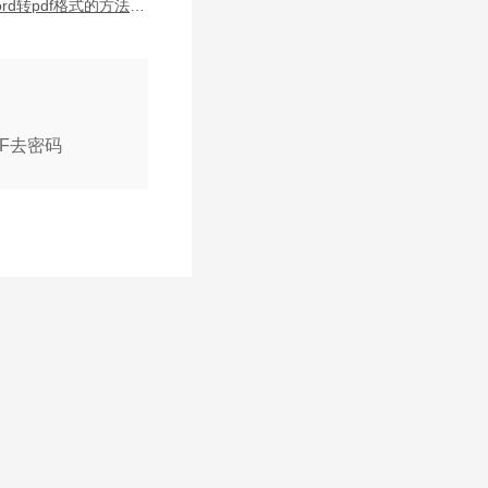
福昕word转pdf格式的方法是什么？word文件转换为pdf格式的步骤
DF去密码