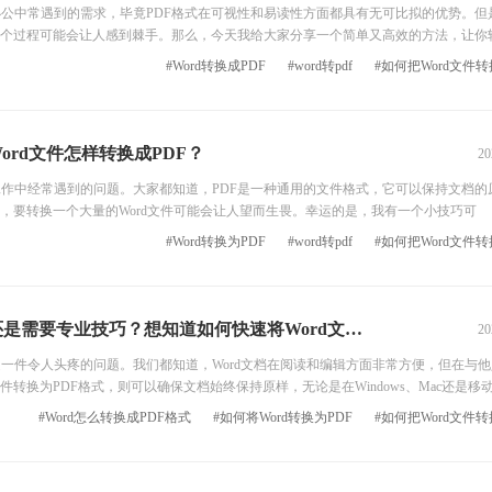
常办公中常遇到的需求，毕竟PDF格式在可视性和易读性方面都具有无可比拟的优势。但
个过程可能会让人感到棘手。那么，今天我给大家分享一个简单又高效的方法，让你
文档在互联网世界里航行自如。就像给你的文档套上了一件华丽的外衣，让它更加出众。
#Word转换成PDF
#word转pdf
！
Word文
Word文件怎样转换成PDF？
20
常工作中经常遇到的问题。大家都知道，PDF是一种通用的文件格式，它可以保持文档的
，要转换一个大量的Word文件可能会让人望而生畏。幸运的是，我有一个小技巧可
#Word转换为PDF
#word转pdf
Word转PDF，简单易学还是需要专业技巧？想知道如何快速将Word文档转换成PDF吗？
20
再是一件令人头疼的问题。我们都知道，Word文档在阅读和编辑方面非常方便，但在与
转换为PDF格式，则可以确保文档始终保持原样，无论是在Windows、Mac还是移
#Word怎么转换成PDF格式
#如何将Word转换为PDF