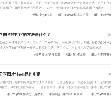
片转PDF的需求越来越大。然而，市面上的图片转PDF软件大多需要付费，给用户带
许多用户开始寻找免费的图片转PDF软件。免费的软件不仅能够满足用户的需求，
#图片转pdf文件
#图片转PDF格式怎么弄
#图片转换为
？图片转PDF的方法是什么？
20
已经成为一项常见的需求。无论是为了方便存储、传输还是打印，将图片转换为PDF格
多人对于如何实现这一转换过程感到困惑。不用担心，本文将为您提供简单易
#图片转pdf软件免费
#图片转pdf文件
#图片转PDF
分享图片转pdf操作步骤
20
格式的，这样的形式更加方便阅读查看，但是也有缺点，就是不直接打印。如果遇
f格式，pdf的版面更为稳定，不会发生字体不兼容，排版错乱等情况。那么，图片转P
#图片转PDF格式怎么弄教程
#如何进行图片转PDF格式怎么弄
#图片转PDF