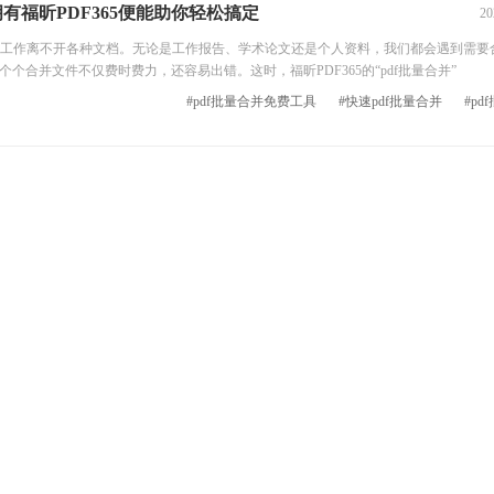
有福昕PDF365便能助你轻松搞定
20
作离不开各种文档。无论是工作报告、学术论文还是个人资料，我们都会遇到需要
个个合并文件不仅费时费力，还容易出错。这时，福昕PDF365的“pdf批量合并”
#pdf批量合并免费工具
#快速pdf批量合并
#pd