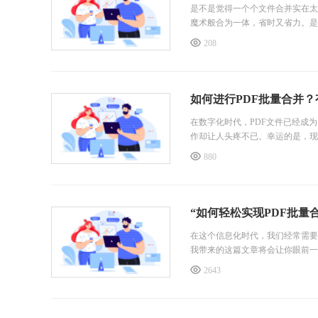
是不是觉得一个个文件合并实在太
魔术般合为一体，省时又省力。是
件还是整理学习资料，这款工具
208
吧！
pdf批量合并
通过此工具，用户可以将多个PD
如何进行PDF批量合并？
在数字化时代，PDF文件已经成
作却让人头疼不已。幸运的是，现
880
“如何轻松实现PDF批量
在这个信息化时代，我们经常需要
我带来的这篇文章将会让你眼前一
2643