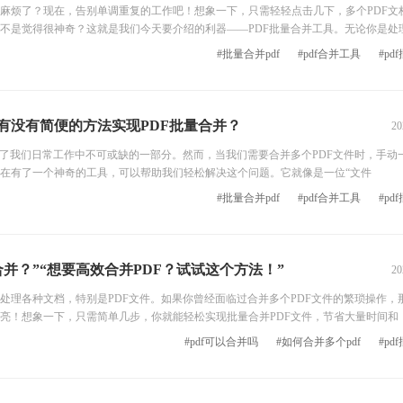
麻烦了？现在，告别单调重复的工作吧！想象一下，只需轻轻点击几下，多个PDF文
不是觉得很神奇？这就是我们今天要介绍的利器——PDF批量合并工具。无论你是处
都能帮你快速完成任务。不再为繁琐的操作而束手束脚，让我们一起探索这个令人惊叹
#批量合并pdf
#pdf合并工具
#pd
F文件合并为一个文件，方便管理和分享。
有没有简便的方法实现PDF批量合并？
20
为了我们日常工作中不可或缺的一部分。然而，当我们需要合并多个PDF文件时，手动
在有了一个神奇的工具，可以帮助我们轻松解决这个问题。它就像是一位“文件
#批量合并pdf
#pdf合并工具
#pd
合并？”“想要高效合并PDF？试试这个方法！”
20
处理各种文档，特别是PDF文件。如果你曾经面临过合并多个PDF文件的繁琐操作，
亮！想象一下，只需简单几步，你就能轻松实现批量合并PDF文件，节省大量时间和
#pdf可以合并吗
#如何合并多个pdf
#pd