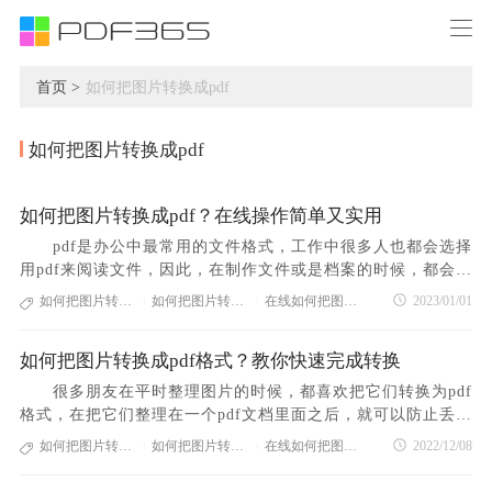
首页 >
如何把图片转换成pdf
如何把图片转换成pdf
如何把图片转换成pdf？在线操作简单又实用
pdf是办公中最常用的文件格式，工作中很多人也都会选择
用pdf来阅读文件，因此，在制作文件或是档案的时候，都会将
图片转换成pdf格式进行保存，然后再进行阅读，这样就可以节
如何把图片转换成PDF
如何把图片转换成PDF格式
在线如何把图片转换成PDF
2023/01/01
|
|
省很多的阅读时间。那么如何把图片转换成pdf？如何把图片转
换成pdf 图片转换成pdf在线转换方法介绍 在福昕PDF3
如何把图片转换成pdf格式？教你快速完成转换
65在线工具中，选择网页中的“图片转PDF”功能。然后在“图片
转PDF转换器”网页中，上传要转换的图片文件。图片文件上传
很多朋友在平时整理图片的时候，都喜欢把它们转换为pdf
完成，我们就可以点击“开始转换”。等PDF文件转换完成，我
格式，在把它们整理在一个pdf文档里面之后，就可以防止丢
们将文件自行下载保存就可以。这个方法最方便了，直接在浏
失，那么如何把图片转换成pdf格式呢？下面就教你快速完成转
如何把图片转换成PDF格式
如何把图片转换成PDF格式免费
在线如何把图片转换成PDF格式
2022/12/08
|
|
览器中就可以，电脑手机都可以用。 合并PDF文件方法
换。如何把图片转换成pdf格式 如何把图片转换成pdf格
电脑上的DF编辑器也是可以解决PDF合并问题的。选中PDF
式？ 我们可以使用PDF在线工具在线转换图片为PDF。以