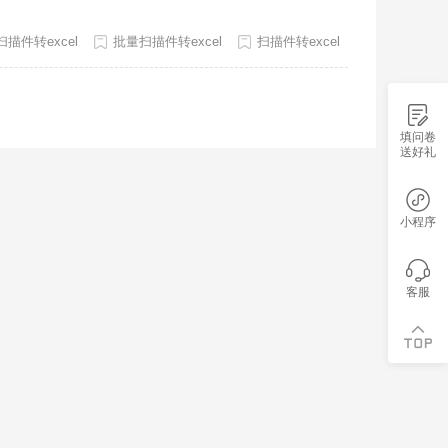
时又精准。下面跟着小编一起来看看是怎么操作的吧。
cel功能真的超实用
描件转excel
批量扫描件转excel
扫描件转excel
填问卷
送好礼
小程序
客服