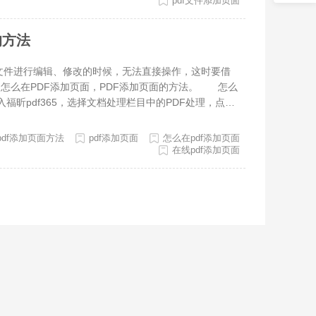
pdf文件添加页面
 三、在新弹出的窗口，可以设置切分方式，可以上下左
确定，就可以把页面拆分成单独一页。 PDF文件不
的方法
PDF文件怎么添加页面，小编认为大家使用福昕pdf3
件进行编辑、修改的时候，无法直接操作，这时要借
怎么在PDF添加页面，PDF添加页面的方法。 怎么
昕pdf365，选择文档处理栏目中的PDF处理，点
PDF文件了，文件上传好后，选择页面右上角的“整理文
点击对应页面，选择“新建页面”，就会在该页面后方添
pdf添加页面方法
pdf添加页面
怎么在pdf添加页面
保存命令哦！ 怎么在PDF添加页面 图片怎么转pd
在线pdf添加页面
5”进入软件后，在首页选择“图片转PDF”。 2.然后点
3.接下来点击“开始转换”，等待转换完成，然后就可
作中经常会遇到PDF格式的文件，很多朋友想知道怎么
使用福昕pdf365就可以轻松完成。