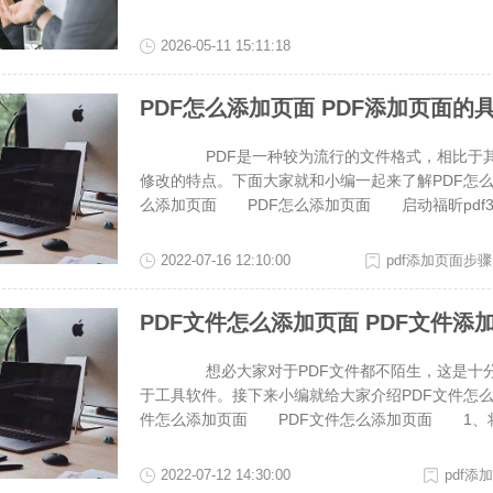
页面，新增的页面可以完美衔接原有文档格式，整
整合效率。但是怎么快速给PDF文档添加页面又不
2026-05-11 15:11:18
PDF怎么添加页面 PDF添加页面的
PDF是一种较为流行的文件格式，相比于其它
修改的特点。下面大家就和小编一起来了解PDF怎
么添加页面 PDF怎么添加页面 启动福昕pdf36
件。以进入“页面”菜单，然后单击“插入”。或者，您
面”。默认情况下，空白页面将添加到当前页之后。将
2022-07-16 12:10:00
pdf添加页面步骤
上进行书写。 PDF怎么添加页面 如何将pdf拆分
档； 2、顶部工具栏切换到“PDF拆分”标签页；
PDF文件怎么添加页面 PDF文件添
其他PDF文档； 4、也可通过侧边栏“查看页面
DF拆分的文档。 很多人编辑PDF文件时，都遇
想必大家对于PDF文件都不陌生，这是十分常
常容易解决的，大家只要使用福昕pdf365，并按上
于工具软件。接下来小编就给大家介绍PDF文件怎
件怎么添加页面 PDF文件怎么添加页面 1、将福昕
F文件上传下，对应的页面就在PDF编辑器中打开
该页面，接着选择“文档”，依次点击插入页面-插入
2022-07-12 14:30:00
pdf
操作就完成了。 PDF文件怎么添加页面 怎么拆分