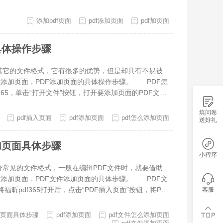
体规整统一，不用反复返工重做整套资料，大幅提升资料
会影响原文
添加pdf页面
pdf添加页面
pdf加页面
具体操作步骤
的文件格式，它有很多的优势，但是却具有不易被
么添加页面，PDF添加页面的具体操作步骤。 PDF怎
5，单击“打开文件”按钮，打开要添加页面的PDF文
也可以右键单击左侧的PDF缩略图，然后选择“插入页
填问卷
页面添加到PDF文件后，您就可以在空白的PDF页面
pdf插入页面
pdf添加页面
pdf怎么添加页面
送好礼
成多个pdf文件 1、使用福昕pdf365打开PDF文
 3、点击“提取”按钮，拆分分割指定页并导出另存为
加页面具体步骤
缩略图”功能使用右键对缩略图进行管理； 5、保存P
小程序
到了一些困难，比如PDF插入页面的问题。其实这是非
见的文件格式，一般在编辑PDF文件时，就要借助
面的流程操作即可。
么添加页面，PDF文件添加页面的具体步骤。 PDF文
pdf365打开后，点击“PDF插入页面”按钮，将PD
客服
了。 2、大家需要在哪个页面后添加新的页面，选中
空白页面。 3、确定页面大小后，PDF中新建页面的
添加页面具体步骤
pdf添加页面
pdf文件怎么添加页面
pdf文件 一、打开福昕pdf365，把要拆的PDF