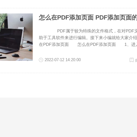
导入进来。 二、点“PDF拆分”-“拆分页面”。
右移动红色分割线，来确定裁剪画幅。 四、点击
怎么在PDF添加页面 PDF添加页面
能直接编辑，需要使用一些特殊方法。很多朋友想知道
65，是最简单的PDF插入页面方法。
PDF属于较为特殊的文件格式，在对PDF文
助于工具软件来进行编辑。接下来小编就给大家介绍
在PDF添加页面 怎么在PDF添加页面 1、进入福
击“PDF插入页面”。 2、之后就可以上传对应的
件”。 3、接下来大家需要在哪里添加新的页面，
2022-07-12 14:20:00
加新的页面了。添加好新的页面后，记得选择对应
f格式 1.首先可以在电脑上下载打开“福昕pdf36
击“添加文件”，在弹窗中选中图片文件点击打开。 
以点击打开，查看转换之后的文件了。 大家在工
在PDF添加页面，其实PDF插入页面方法便不复杂，