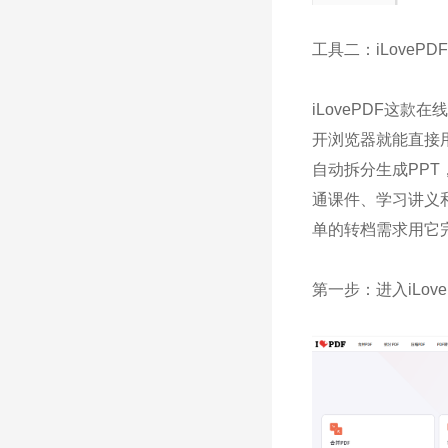
工具二：iLovePDF
iLovePDF这款
开浏览器就能直接
自动拆分生成PP
通课件、学习讲义
单的转档需求用它
第一步：进入iLov