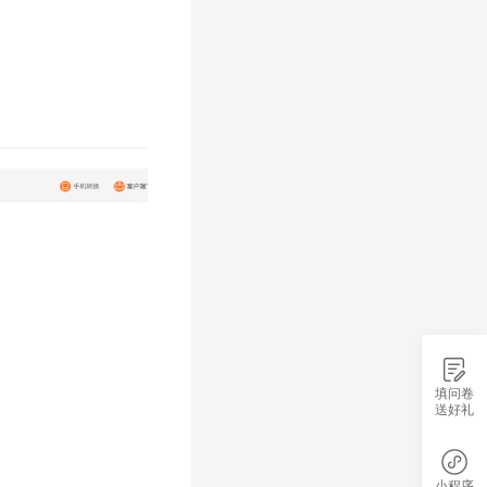
填问卷
送好礼
小程序