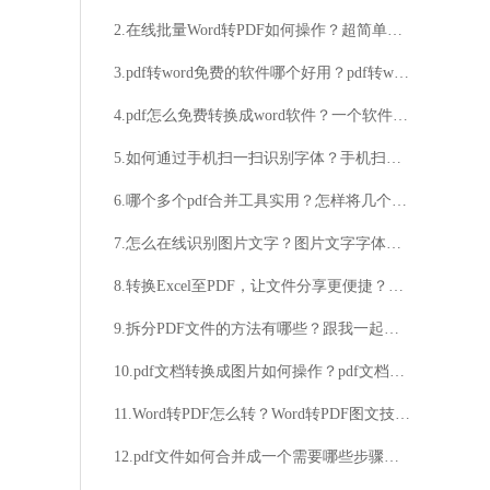
2.在线批量Word转PDF如何操作？超简单技巧分享
3.pdf转word免费的软件哪个好用？pdf转word方法分享
4.pdf怎么免费转换成word软件？一个软件就解决了
5.如何通过手机扫一扫识别字体？手机扫一扫识别字体的方法
6.哪个多个pdf合并工具实用？怎样将几个pdf合并？
7.怎么在线识别图片文字？图片文字字体识别在线体识的方法
8.转换Excel至PDF，让文件分享更便捷？如何将Excel转换成PDF，快速解决文件格式问题？
9.拆分PDF文件的方法有哪些？跟我一起来看看！
10.pdf文档转换成图片如何操作？pdf文档合并操作分享
11.Word转PDF怎么转？Word转PDF图文技巧介绍
12.pdf文件如何合并成一个需要哪些步骤？一起来看看吧