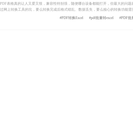
PDF表格真的让人又爱又恨，兼容性特别强，随便哪台设备都能打开，但最大的问题
过网上转换工具的坑，要么转换完成后格式错乱、数据丢失，要么核心的转换功能需
不少PDF转换工具后，筛选出三款好用的PDF转Excel工具，免费好用，接下来逐一
#PDF转换Excel
#pdf批量转excel
#PDF
具优势，附上实操教程，轻松实现PDF转换Excel表格，一起跟着来看看吧。 工具一：福昕PDF365 福昕PDF365的